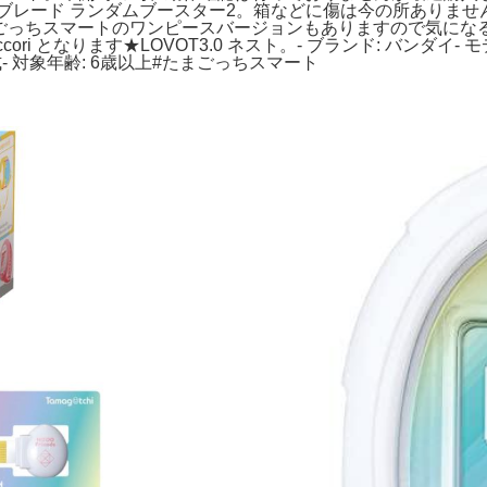
レード ランダムブースター2。箱などに傷は今の所ありませんが
ごっちスマートのワンピースバージョンもありますので気になる方はお
ri となります★LOVOT3.0 ネスト。- ブランド: バンダイ- モデル名:
USB充電式- 対象年齢: 6歳以上#たまごっちスマート