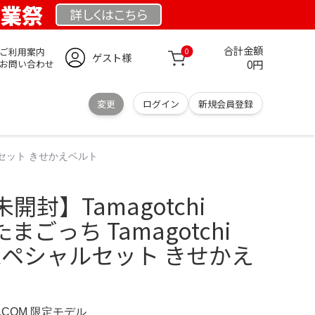
創業祭
詳しくは
こちら
合計金額
ご利用案内
0
ゲスト様
0円
お問い合わせ
変更
ログイン
新規会員登録
ペシャルセット きせかえベルト
封】Tamagotchi
U たまごっち Tamagotchi
ziUスペシャルセット きせかえ
D.COM 限定モデル