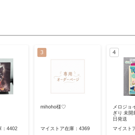
mihoho様♡
メロジョ
ぎり 未開
日発送
庫：
4402
マイストア在庫：
4369
マイスト