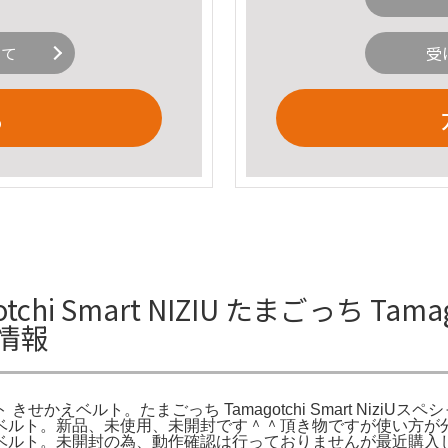
いて
受
る
 Smart NIZIU たまごっち Tamago
情報
ルセット きせかえベルト。たまごっち Tamagotchi Smart Niz
セット きせかえベルト。新品、未使用、未開封です＾＾頂き物ですが使
セット きせかえベルト。未開封の為、動作確認は行っておりませんが