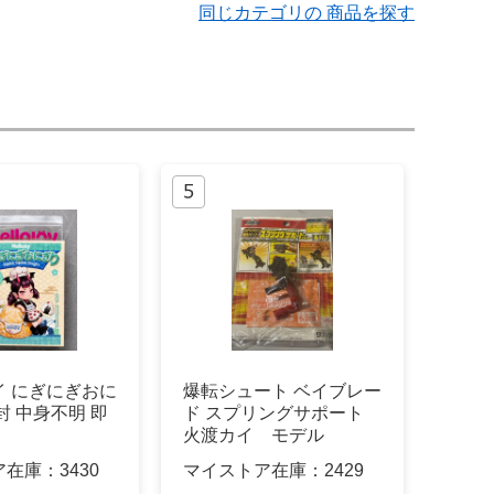
同じカテゴリの 商品を探す
イ にぎにぎおに
爆転シュート ベイブレー
封 中身不明 即
ド スプリングサポート
火渡カイ モデル
ア在庫：
3430
マイストア在庫：
2429