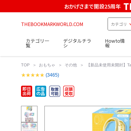
T
おかげさまで開設25周年
THEBOOKMARKWORLD.COM
カテゴリ一
デジタルチラ
Howto情
覧
シ
報
TOP
おもちゃ
その他
【新品未使用未開封】Tamag
(3465)