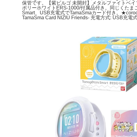
保管です。【紫ビルゴ 未開封】メタルファイトベイブ
ボリーホワイトERS-1000/付属品付き。同じくたま
Smart、USB充電式でTamaSmaカード付き。★corocco
TamaSma Card NIZIU Friends- 充電方式: 