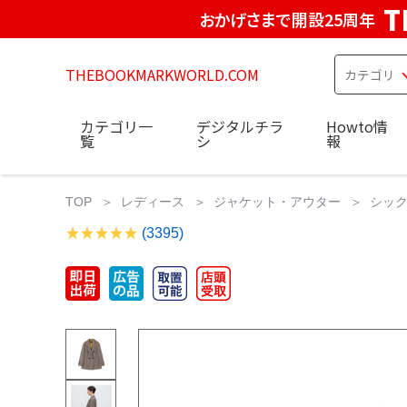
T
おかげさまで開設25周年
THEBOOKMARKWORLD.COM
カテゴリ一
デジタルチラ
Howto情
覧
シ
報
TOP
レディース
ジャケット・アウター
シック
(3395)