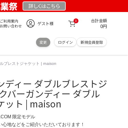
創業祭
詳しくは
こちら
合計金額
ご利用案内
0
ゲスト様
0円
お問い合わせ
変更
ログイン
新規会員登録
レストジャケット | maison
ンディー ダブルブレストジ
ックバーガンディー ダブル
ト | maison
D.COM 限定モデル
の使い心地などをご紹介いただいております！