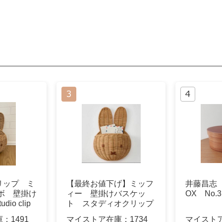
リップ ミ
【最終お値下げ】ミッフ
井藤昌志 IF
ボ 壁掛け
ィー 壁掛けバスケッ
OX No.3
io clip
ト スタディオクリップ
庫：
1491
マイストア在庫：
1734
マイスト