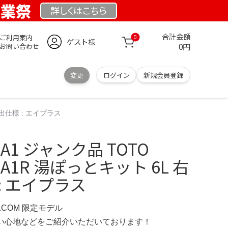
創業祭
詳しくは
こちら
合計金額
ご利用案内
0
ゲスト様
0円
お問い合わせ
変更
ログイン
新規会員登録
取出仕様 : エイプラス
06A1 ジャンク品 TOTO
06A1R 湯ぽっとキット 6L 右
: エイプラス
D.COM 限定モデル
の使い心地などをご紹介いただいております！