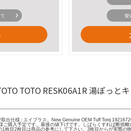
いて
受
る
 TOTO TOTO RESK06A1R 湯ぽっ
様 : エイプラス。New Genuine OEM Tuff Torq 192167264
anny様ご購入予定です。最後の値下げです。しばらくすれば断
の1枚目2枚目は商品の参考にして下さい。3枚目からが実際の