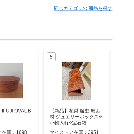
同じカテゴリの 商品を探す
UJI OVAL B
【新品】花梨 瘤杢 無垢
材 ジュエリーボックス⭐️
小物入れ⭐️宝石箱
ア在庫：
1698
マイストア在庫：
3951