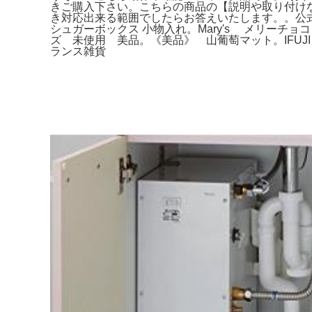
きご購入下さい。こちらの商品の【説明や取り付け
き対応出来る範囲でしたらお答えいたします。。公式】
シュガーボックス 小物入れ。Mary's メリーチョ
ズ 未使用 美品。《美品》 山葡萄マット。IFUJI 井
ランス雑貨