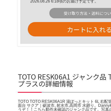
2026.08.26 6:18頃のお届け予定です。
受け取り方法・送料につ
カートに入れ
TOTO RESK06A1 ジャンク品
プラスの詳細情報
TOTO TOTO RESK06A1R 湯ぽっとキット 6L 右配管取出仕
面台 サクア｜砺波市, 射水市,高岡市 水廻り。D
うぞ！！こちら動作未確認のジャンク品です。写真