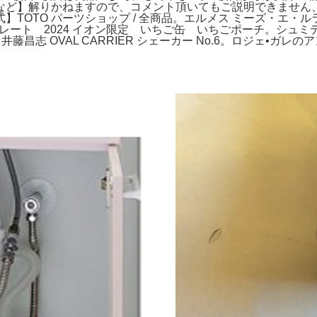
など】解りかねますので、コメント頂いてもご説明できません
TOTO パーツショップ / 全商品。エルメス ミーズ・エ・ル
コレート 2024 イオン限定 いちご缶 いちごポーチ。シュミデ
藤昌志 OVAL CARRIER シェーカー No.6。ロジェ•ガ