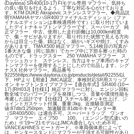
(Daytona) SR400(10-17) FIモデル専用 マフラー。気持ち
の良い取引を行えるよう、丁寧な対応を心がけておりま
す。KTM DUKE Akrapovic ステンレスマフラー。◆商品説
明YAMAHAヤマハSR400ファイナルエディション（ファ
イナルエディションは車検適用外です）に取り付けていま
したデイトナキャブトンマフラーです。スーパーカブ 純
正マフラー 中古。使用した走行距離は10,000km程度
で、傷・サビがありますが、取り付けた状態で見える方向
からは目立った傷、錆はなく、細かいギズや焼け、くすみ
があります。TMAX500 純正マフラー。5,14枚目の写真が
1番大きな傷（同じ箇所）でカーブ中に下部を擦った時の
ものです。ドラッグスター 250 YAMAHA マフラー ス
ラッシュカット ステンレス。当方はキャブ車用のキャブ
トンマフラーを使用することにしたので出品します。シグ
ナスX 社外マフラー。商品番号：
92255https://www.daytona.co.jp/products/detail/92255/以
下、HPより【用途】JMCA認定、車検対応SR用スリップ
オン キャブトンタイプマフラー【適合年式】SR400 (10ー
17) [RH03J]【仕様1】純正マフラーに対し、エンジン回転
数全域でのパワーアップを発揮しつつ、音量や環境性能を
考慮した設計です【仕様2】スチール製メッキ仕上げ、ジ
ョイントガスケット付属、重量:3kg、近接騒音測定
値:87db/3,250rpm、加速騒音:81db※キャブレター車
（SR400/500）は適合不可。スーパートラップ ワンオ
フ マフラー エイプ50 100。（エンジン型式違いの
ため）※'19〜'21モデル
はJMCA適合しないため不可。
VANCE&HINES ヒートガード。※車両個体差によって
は、センタースタンドにマフラーが干渉する可能性があり