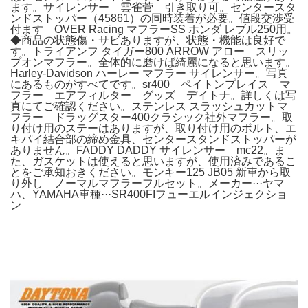
ます。サイレンサー 雲雀菅 引き取り可。センタースタ
ンドストッパー（45861）の同時装着が必要。値段交渉受
付ます OVER Racing マフラーSS ホンダ レブル250用。
◆商品の状態傷・サビありますが、状態・機能は良好で
す。トライアンフ タイガー800 ARROW アロー スリッ
プオンマフラー。全体的に磨けば綺麗になると思います。
Harley-Davidson ハーレー マフラー サイレンサー。写真
にあるものがすべてです。sr400 ペイトンプレイス マ
フラー エアフィルター グッズ デイトナ。詳しくは写
真にてご確認ください。ステンレス スラッシュカットマ
フラー ドラッグスター400クラシック社外マフラー。取
り付け用のステーはありますが、取り付け用のボルト、エ
キパイ結合部の締め金具、センタースタンドストッパーが
ありません。FADDY DADDY サイレンサー mc22。ま
た、ガスケットは使えると思いますが、使用済みであるこ
とをご承知おきください。モンキー125 JB05 新車から取
り外し ノーマルマフラーフルセット。メーカー···ヤマ
ハ、YAMAHA車種···SR400FIフューエルインジェクショ
ン