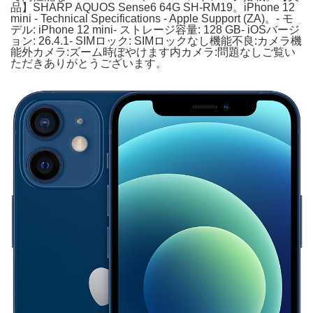
品】SHARP AQUOS Sense6 64G SH-RM19。iPhone 12
mini - Technical Specifications - Apple Support (ZA)。- モ
デル: iPhone 12 mini- ストレージ容量: 128 GB- iOSバージ
ョン: 26.4.1- SIMロック: SIMロックなし機能不良:カメラ機
能外カメラ:ズーム時ぼやけます内カメラ:問題なしご覧い
ただきありがとうございます。