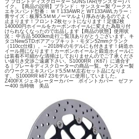
プ フロントディスクローター SUNSTAR(サンスター) バ
イク。【商品の説明】ブランド： サンスター製 ワークス
エキスパンド型番： ＷＴ133AWRと WT133AWLカラー：
青サイズ：板厚5.5ＭＭノーマルより厚みがあるのでよく
止まります！フロント2枚セットになります！定価2枚
140000円ホイールをカーボンホイールに変えた為取り付
けられなくなったので出品します【商品の状態】使用状
況： 中古品 5000km走行ご覧頂ありがとうございます。キ
タコNewSTDボアアップキット・モダン52mmクランク
（110cc仕様）。～2018年のモデルにも付きます！鋳造ホ
イール用になります！カーボンホイールと鍛造ホイールに
は装着不可細かな清掃はしておりませんのでご了承くださ
い値引き交渉ご遠慮下さい。S1000RR（K67）に適合す
る｜ブレーキディスクローターの商品一覧。サンスター製
のワークスエキスパンド5.5ＭＭ左右セット品になりま
す。 S1000RR k67 23モデル に使用していました。
Z400FX ジェネレーターカバー ポイントカバー ゼファ
ー400 当時物 美品