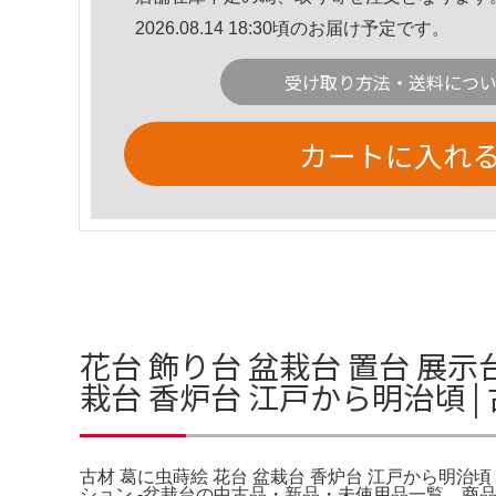
2026.08.14 18:30頃のお届け予定です。
受け取り方法・送料につ
カートに入れ
花台 飾り台 盆栽台 置台 展示
栽台 香炉台 江戸から明治頃 
古材 葛に虫蒔絵 花台 盆栽台 香炉台 江戸から明治頃 
ション -盆栽台の中古品・新品・未使用品一覧。商品