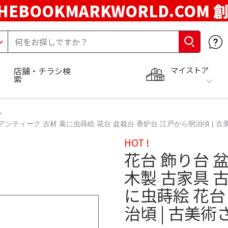
HEBOOKMARKWORLD.COM 
マイストア
店舗・チラシ検
索
 アンティーク 古材 葛に虫蒔絵 花台 盆栽台 香炉台 江戸から明治頃 | 
HOT !
花台 飾り台 
木製 古家具 
に虫蒔絵 花台
治頃 | 古美術