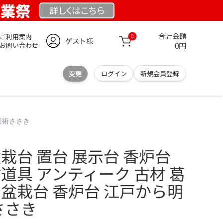
創業祭
詳しくは
こちら
合計金額
ご利用案内
0
ゲスト様
0円
お問い合わせ
変更
ログイン
新規会員登録
古美術ささき
盆栽台 置台 展示台 香炉台
古道具 アンティーク 古材 葛
 盆栽台 香炉台 江戸から明
ささき