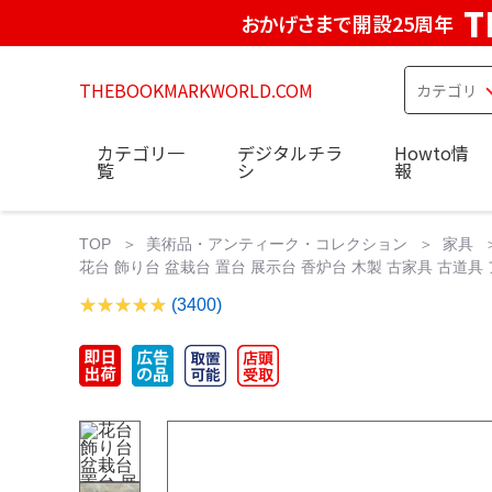
T
おかげさまで開設25周年
THEBOOKMARKWORLD.COM
カテゴリ一
デジタルチラ
Howto情
覧
シ
報
TOP
美術品・アンティーク・コレクション
家具
花台 飾り台 盆栽台 置台 展示台 香炉台 木製 古家具 古道具
(3400)