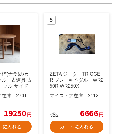
楢(ナラ)のカ
ZETA ジータ TRIGGE
ブル 古道具 古
R ブレーキペダル WR2
ーブル サイド
50R WR250X
ア在庫：
2741
マイストア在庫：
2112
19250
6666
円
円
税込
トに入れる
カートに入れる