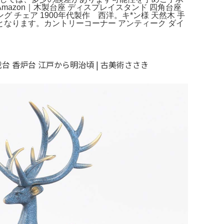
zon｜木製台座 ディスプレイスタンド 四角台座
チェア 1900年代製作 西洋。キ*ン様 天然木 手
となります。カントリーコーナー アンティーク ダイ