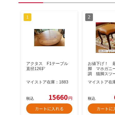
アクタス F1テーブル
お値下げ！ 
直径126㌢
脚 マホガニ
調 猫脚スツー
ブラウン 新
マイストア在庫：
1883
マイストア在
15660
円
税込
税込
カートに入れる
カートに