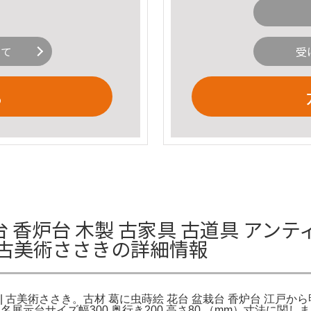
いて
受
る
台 香炉台 木製 古家具 古道具 アンテ
| 古美術ささきの詳細情報
| 古美術ささき。古材 葛に虫蒔絵 花台 盆栽台 香炉台 江戸から明治
名展示台サイズ幅300 奥行き200 高さ80 （mm）寸法に