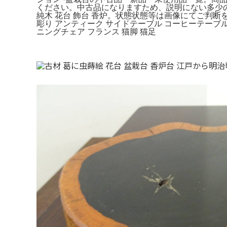
ください。中古品になりますため、説明にない多少の
純木 花台 飾台 香炉。状態状態等は画像にてご判断を
彫り アンティーク サイドテーブル コーヒーテー
ニングチェア フランス 猫脚 猫足