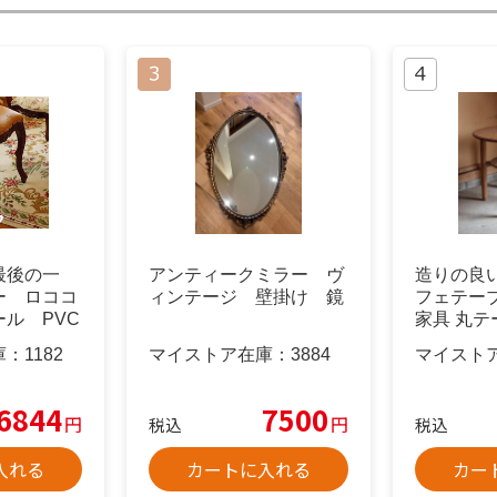
最後の一
アンティークミラー ヴ
造りの良い
ー ロココ
ィンテージ 壁掛け 鏡
フェテー
ル PVC
家具 丸テ
品
テーブル
庫：
1182
マイストア在庫：
3884
マイスト
6844
7500
円
円
税込
税込
入れる
カートに入れる
カー