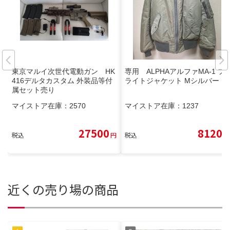
東京マルイ次世代電動ガン HK
専用 ALPHAアルファMA-1 フ
416デルタカスタム 外装品等付
ライトジャケット Mシルバー
属セット売り
マイストア在庫：
2570
マイストア在庫：
1237
27500
8120
税込
円
税込
円
近くの売り場の商品