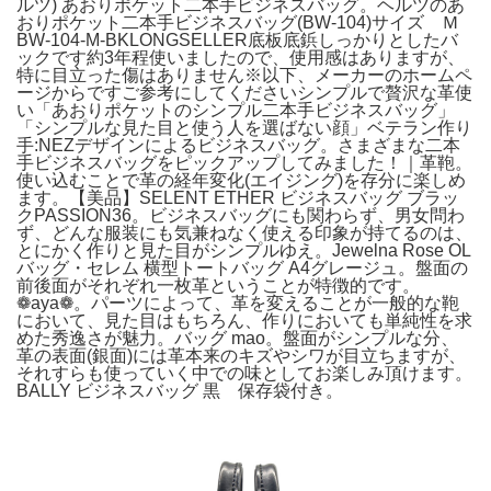
ルツ) あおりポケット二本手ビジネスバッグ。ヘルツのあ
おりポケット二本手ビジネスバッグ(BW-104)サイズ Ｍ
BW-104-M-BKLONGSELLER底板底鋲しっかりとしたバ
ックです約3年程使いましたので、使用感はありますが、
特に目立った傷はありません※以下、メーカーのホームペ
ージからですご参考にしてくださいシンプルで贅沢な革使
い「あおりポケットのシンプル二本手ビジネスバッグ」
「シンプルな見た目と使う人を選ばない顔」ベテラン作り
手:NEZデザインによるビジネスバッグ。さまざまな二本
手ビジネスバッグをピックアップしてみました！｜革鞄。
使い込むことで革の経年変化(エイジング)を存分に楽しめ
ます。【美品】SELENT ETHER ビジネスバッグ ブラッ
クPASSION36。ビジネスバッグにも関わらず、男女問わ
ず、どんな服装にも気兼ねなく使える印象が持てるのは、
とにかく作りと見た目がシンプルゆえ。Jewelna Rose OL
バッグ・セレム 横型トートバッグ A4グレージュ。盤面の
前後面がそれぞれ一枚革ということが特徴的です。
❁aya❁。パーツによって、革を変えることが一般的な鞄
において、見た目はもちろん、作りにおいても単純性を求
めた秀逸さが魅力。バッグ mao。盤面がシンプルな分、
革の表面(銀面)には革本来のキズやシワが目立ちますが、
それすらも使っていく中での味としてお楽しみ頂けます。
BALLY ビジネスバッグ 黒 保存袋付き。