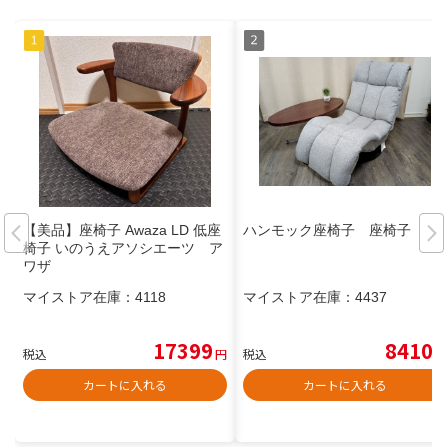
【美品】座椅子 Awaza LD 低座
ハンモック座椅子 座椅子
椅子 いのうえアソシエーツ ア
ワザ
マイストア在庫：
4118
マイストア在庫：
4437
17399
8410
税込
円
税込
円
カートに入れる
カートに入れる