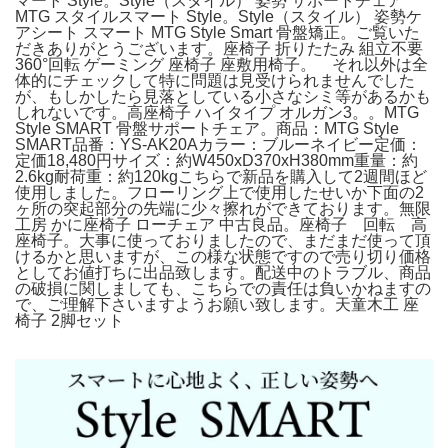
マート Style。Style（スタイル） 姿勢 サポートチェア
MTG スタイルスマート Style。Style（スタイル） 姿勢ケ
アシート スマート MTG Style Smart 骨盤矯正。ご覧いた
だきありがとうございます。座椅子 折りたたみ 組立不要
360°回転 ゲーミング 座椅子 座敷用椅子。 それ以外は全
体的にチェックして特に問題は見受けられませんでした
が、もしかしたら見落としている小さなシミ等があるかも
しれないです。高座椅子 ハイタイプ オルガン3。。MTG
Style SMART 骨盤サポートチェア。商品：MTG Style
SMART品番：YS-AK20Aカラー：ブルーネイビー定価：
定価18,480円サイズ：約W450xD370xH380mm重量：約
2.6kg耐荷重：約120kgこちらで新品を購入して2週間ほど
使用しました。フローリング上で使用したせいか下面の2
ヶ所の突起部分の先端に少々擦れができております。無限
工房 かに座椅子 ローチェア 中古良品。座椅子 回転 高
座椅子。大事に使っておりましたので、まだまだ使って頂
けるかと思いますが、この様な状態ですので売り切り価格
としてお値打ちに出品致します。配送中のトラブル、商品
の破損に関しましても、こちらでの責任は負いかねますの
で、ご理解下さいますようお願い致します。天童木工 座
椅子 2脚セット