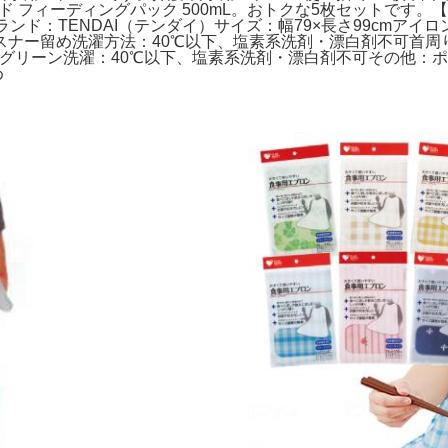
ド フィーディングパック 500mL。おトクな5枚セットです。
ブランド：TENDAI（テンダイ）サイズ：幅79×長さ99cmア
ナー留め洗濯方法：40℃以下、塩素系洗剤・漂白剤不可首周り：
クグリーン洗濯：40℃以下、塩素系洗剤・漂白剤不可その他：
め