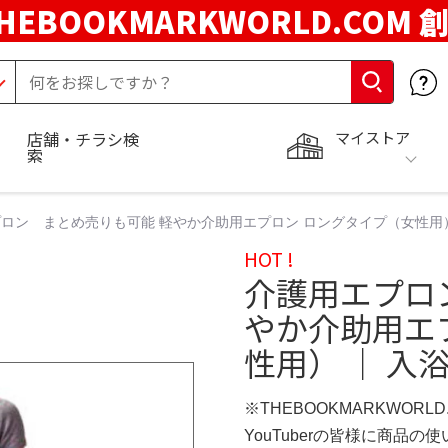
HEBOOKMARKWORLD.COM 
マイストア
店舗・チラシ検
索
ロン まとめ売りも可能 軽やか介助用エプロン ロングタイプ（女性用）
HOT !
介護用エプロ
やか介助用エ
性用） ｜ 入
※THEBOOKMARKWORL
YouTuberの皆様に商品