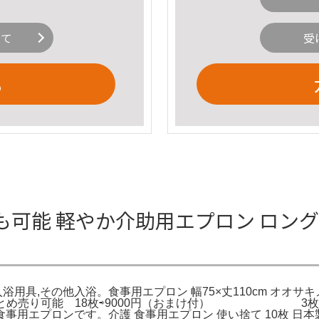
いて
受
る
可能 軽やか介助用エプロン ロング
浴用具,その他入浴。食事用エプロン 幅75×丈110cm オオサ
ヒラ。まとめ売り可能 18枚⇨9000円（おまけ付） 
用エプロンです。介護 食事用エプロン 使い捨て 10枚 日本