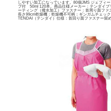
しやすい加工になっています。80個JMS ジェフィー
プ付 50ml 120本。商品仕様メーカー：テンダイ
ーティング（撥水加工）ファスナー：首周り面ファス
長さ99cm乾燥機：乾燥機不可柄：ギンガムチェッ
TENDAI（テンダイ）仕様：首回り面ファスナー留