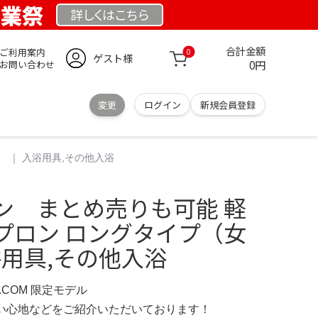
創業祭
詳しくは
こちら
合計金額
ご利用案内
0
ゲスト様
0円
お問い合わせ
変更
ログイン
新規会員登録
 ｜ 入浴用具,その他入浴
ン まとめ売りも可能 軽
プロン ロングタイプ（女
浴用具,その他入浴
D.COM 限定モデル
の使い心地などをご紹介いただいております！