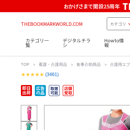
T
おかげさまで開設25周年
THEBOOKMARKWORLD.COM
カテゴリ一
デジタルチラ
Howto情
覧
シ
報
TOP
看護・介護用品
食事介助商品
介護用エプ
(3461)