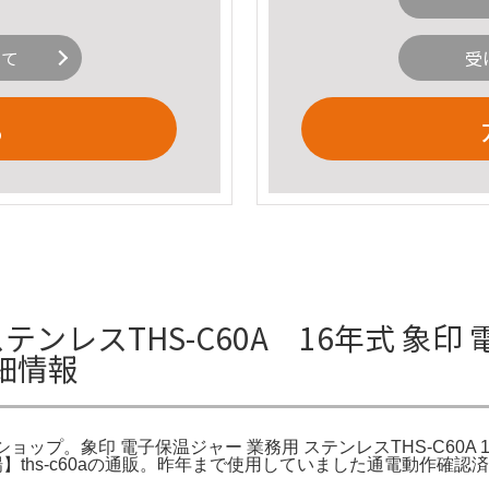
いて
受
る
レスTHS-C60A 16年式 象印 電子
細情報
ットショップ。象印 電子保温ジャー 業務用 ステンレスTHS-C60
天市場】ths-c60aの通販。昨年まで使用していました通電動作