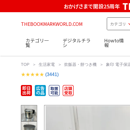
T
おかげさまで開設25周年
THEBOOKMARKWORLD.COM
カテゴリ一
デジタルチラ
Howto情
覧
シ
報
TOP
生活家電
炊飯器・餅つき機
象印 電子保温
(3441)