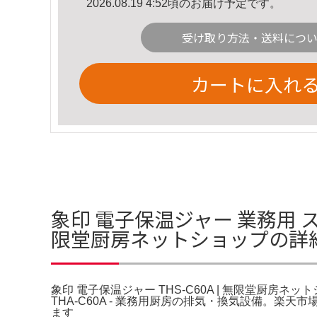
2026.08.19 4:52頃のお届け予定です。
受け取り方法・送料につ
カートに入れ
象印 電子保温ジャー 業務用 ステン
限堂厨房ネットショップの詳
象印 電子保温ジャー THS-C60A | 無限堂厨房ネ
THA-C60A - 業務用厨房の排気・換気設備。楽
ます