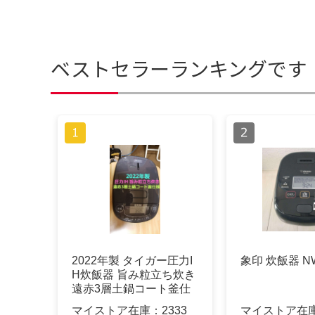
ベストセラーランキングです
2022年製 タイガー圧力I
象印 炊飯器 NW
H炊飯器 旨み粒立ち炊き
遠赤3層土鍋コート釜仕
様
マイストア在庫：
2333
マイストア在