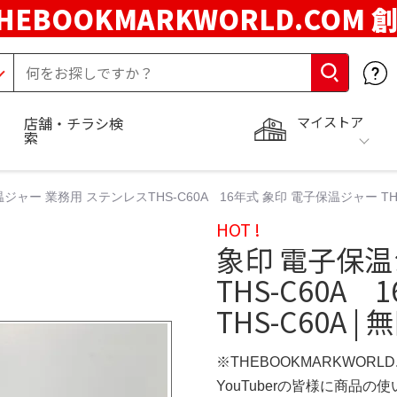
HEBOOKMARKWORLD.COM 
マイストア
店舗・チラシ検
索
ジャー 業務用 ステンレスTHS-C60A 16年式 象印 電子保温ジャー TH
HOT !
象印 電子保温
THS-C60A
THS-C60A
※THEBOOKMARKWORL
YouTuberの皆様に商品