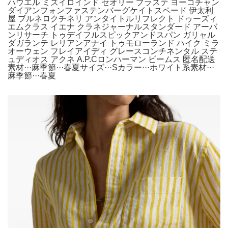
ハウエル ミズイロインド セオリー プラステ ヨーコチャン
ダイアンフォンファステンバーグケイトスペード 伊太利
屋 ブルネロクチネリ アンタイトルリフレクト ドゥーズィ
エムクラス イエナ クラネジャーナルスタンダード アーバ
ンリサーチ トゥデイフルスピックアンドスパン ガリャル
ダガランテ レリアンアナイ トゥモローランド ハイク ミラ
オーウェン フレイアイディ グレースコンチネンタル ステ
ュディオス アクネ A.P.Cロンハーマン ビームス 匿名配送
素材···麻季節···春夏サイズ···Sカラー···ホワイト系素材···
麻季節···春夏