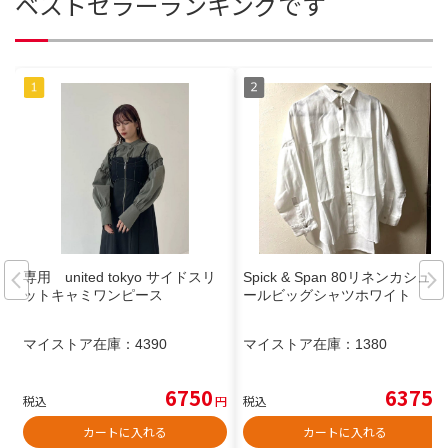
ベストセラーランキングです
専用 united tokyo サイドスリ
Spick & Span 80リネンカシュク
ットキャミワンピース
ールビッグシャツホワイト
マイストア在庫：
4390
マイストア在庫：
1380
6750
6375
税込
円
税込
円
カートに入れる
カートに入れる