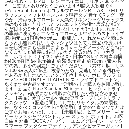
LAUREN - ラルフローレン 蛍光イエロー リネン 麻 シャツ
S。ご覧頂きありがとうございます即購入大歓迎です
♪Polo Ralph Lauren ポロラルフローレンRELAXED FIT リ
ラックスフィットリネンシャツ現行タグ 近年 QRタグ 爽
やか 清涼ラルフローレン人気のリネンシャツリラックス
感のあるゆったりとしたシルエットが特徴で表記はXSで
すが日本のSサイズ相当でお召しいただけます♪これから
の季節に映えるオアシスイエローとホワイトのストライプ
柄♪胸元には同系色のポニー刺繍入り♪これからの季節にさ
らっと肌離れの良いリネンシャツはとても重宝♪冷房よけ
日差し対策にも◎着用による目立ったダメージなども特に
なくまだまだ綺麗にお召しいただけるお品です〈カラー〉
白 ホワイト〈サイズ〉表記 XS 日本のSサイズ相当肩幅
約40cm身幅 約49cm袖丈 約59.5cm着丈 約70cm（素人採
寸の為、多少の誤差はご了承ください）〈素材〉麻 リネ
ン100%●素人の管理、検品のため、見逃している汚れ等
があるかもしれないことをご了承下さい。ポロ ラルフ ロ
ーレン POLO RALPH LAUREN ストライプド コットン。
あくまで中古品ですので、ご理解の上ご購入をお願い致し
ます。新品♡ Na.e Standard Shirt ナエ ピンクストライ
プシャツ。●説明にない撮影に使用した小物は含みませ
ん。【美品】オリジナルvintageフラワープリントリラッ
クスシャツ。●配送に関しましてはリサイクルの簡易包
装、なるべくコンパクトに発送致しますので畳ジワなどは
ご了承お願いいたします。【未着用品】ビアズリー ギャ
ザーカフスシャツ バンドカラー スリット ホワイト。23区
自由区 組曲 TOCCA バーバリー エムズグレイシー マック
スマーラ フォクシー アナイ レリアン シビラマーガレット