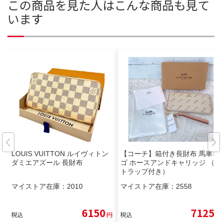
この商品を見た人はこんな商品も見て
います
LOUIS VUITTON ルイヴィトン
【コーチ】箱付き長財布 馬車ロ
ダミエアズール 長財布
ゴ ホースアンドキャリッジ （ス
トラップ付き）
マイストア在庫：
2010
マイストア在庫：
2558
6150
7125
税込
円
税込
円