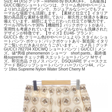
SIZE 44 (XS) グッチ – Rehello by BOOKOFF。【高級感】
GUCCI製のショートパンツは、クリーム色(ややベージュ
より)の上品なデザインで、カジュアルなシーンでもフォ
ーマルな場面でも活躍します。【素材と仕立て】イタリア
製の高品質な素材を使用しており、耐久性と快適さを兼ね
備えています。細部にまでこだわった仕立てが魅力です。
ウール70%モヘヤ30%【機能性】バックポケットがあり、
実用性も考慮されています。シンプルながらも洗練された
デザインが特徴です。【サイズ】EU46- ブランド:
GUCCI- 色: クリーム色(ややベージュより)- スタイル: ショ
ートパンツ- ポケット: バックポケットあり- 製造国: イタリ
アご覧いただきありがとうございます。。コメ兵｜グッチ
GUCCI 782704 XDCWQ ショートパンツ｜GUCCI｜メン
ズ。値*男様 phenomenon ショーツ short pants。最終価
格supreme チェック柄 スエットショートパンツ Ｍサイ
ズ。即完売品 クロノス パンツ。DSQUARE ディースクエ
アード BIGジップショートパンツ ハーフパンツ44。パン
ツ 19ss Supreme Nylon Water Short Cherry M