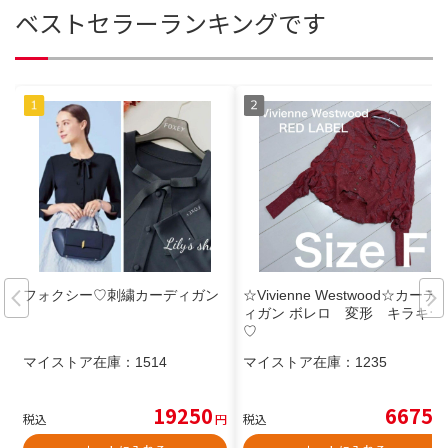
ベストセラーランキングです
フォクシー♡刺繍カーディガン
☆Vivienne Westwood☆カーデ
ィガン ボレロ 変形 キラキラ
♡
マイストア在庫：
1514
マイストア在庫：
1235
19250
6675
税込
円
税込
円