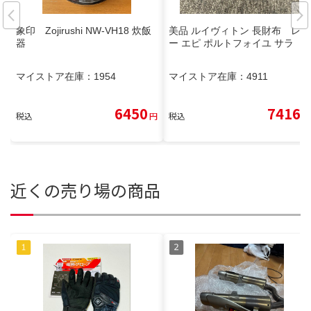
象印 Zojirushi NW-VH18 炊飯
美品 ルイヴィトン 長財布 レザ
器
ー エピ ポルトフォイユ サラ
マイストア在庫：
1954
マイストア在庫：
4911
6450
7416
税込
円
税込
円
近くの売り場の商品