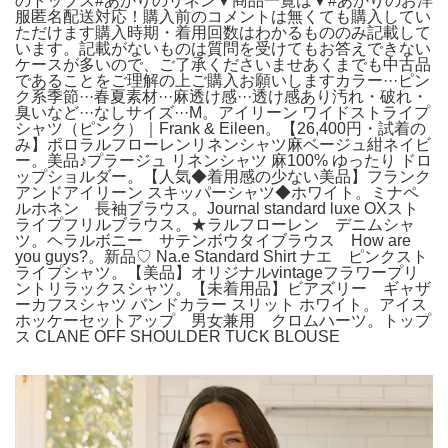
のトップス#あかりのリネン▼商品一覧は▼#あかりのお洋
服匿名配送対応！購入前のコメントは無くても購入してい
ただけます購入時期・着用回数はわかるもののみ記載して
います。記載がないものは質問を受けてもお答えできない
ケースが多いので、ご了承くださいませあくまでも中古品
であることをご理解の上ご購入お願いしますカラー···ピン
ク系季節···春夏素材···麻透け感···透け感あり汚れ・破れ・
臭いなど···なしサイズ···M。アイリーン ワイドストライプ
シャツ（ピンク）｜Frank & Eileen。【​26,400円・試着の
み】ポロラルフローレンリネンシャツ麻ベージュ紺ネイビ
ー。美品♪プラージュ リネンシャツ 麻100% ゆったり ドロ
ップショルダー。【人気◆着用感の少ない美品】フランク
アンドアイリーン スキッパーシャツ◆ホワイト。ミナペ
ルホネン 長袖ブラウス。Journal standard luxe OXスト
ライプフリルブラウス。★ラルフローレン デニムシャ
ツ。ヘラルボニー サテンボウタイブラウス How are
you guys?。新品♡ Na.e Standard Shirt ナエ ピンクスト
ライプシャツ。【美品】オリジナルvintageフラワープリ
ントリラックスシャツ。【未着用品】ビアズリー ギャザ
ーカフスシャツ バンドカラー スリット ホワイト。アイス
ホッケーセットアップ 男女兼用 クロムハーツ。トップ
ス CLANE OFF SHOULDER TUCK BLOUSE