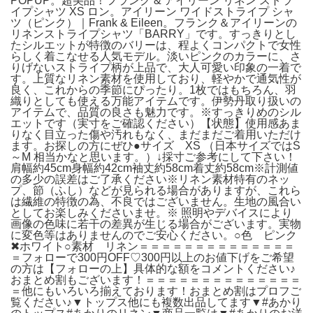
POPUP。超美品！フランク & アイリーン リネン ストラ
イプシャツ XS ロン。アイリーン ワイドストライプ シャ
ツ（ピンク）｜Frank & Eileen。フランク＆アイリーンの
リネンストライプシャツ「BARRY」です。すっきりとし
たシルエットが特徴のバリーは、程よくコンパクトで女性
らしく着こなせる人気モデル。淡いピンクのカラーに、さ
りげないストライプ柄が上品で、大人可愛い印象の一着で
す。上質なリネン素材を使用しており、軽やかで通気性が
良く、これからの季節にぴったり。1枚ではもちろん、羽
織りとしても使える万能アイテムです。伊勢丹取り扱いの
アイテムで、品質の良さも魅力です。※すっきりめのシル
エットです（実寸をご確認ください）【状態】使用感あま
りなく目立った傷や汚れもなく、まだまだご着用いただけ
ます。お探しの方にぜひ●サイズ XS （日本サイズではS
～M 相当かなと思います。）↓採寸ご参考にして下さい！
肩幅約45cm身幅約42cm袖丈約58cm着丈約58cm※計測値
の多少の誤差はご了承ください※リネン素材特有のネッ
プ、節（ふし）などが見られる場合がありますが、これら
は繊維の特徴の為、不良ではございません。生地の風合い
としてお楽しみくださいませ。※ 照明やデバイスにより
画像の色味に若干の差異が生じる場合がございます。実物
に変色等はありませんのでご安心ください。○色 ピンク
✖︎ホワイト○素材 リネン＝＝＝＝＝＝＝＝＝＝＝＝＝＝
＝フォローで300円OFF♡300円以上のお値下げをご希望
の方は【フォローの上】具体的な額をコメントください♪
おまとめ割もございます！＝＝＝＝＝＝＝＝＝＝＝＝＝＝
＝他にもいろいろ揃えております！おまとめ割はプロフご
覧ください♪▼トップス他にも複数出品してます▼#あかり