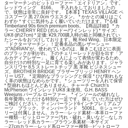
ターマーチンのビットローファー「エイドリアン」です。
レッドウィング 8166。 手入れをしておりましたの
で、状態は非常に良好です。【本革】TEXAS VILLAGE ペ
コスブーツ 黒 27.0cm ウエスタン。 * かかとの減りはごく
わずか * すぐに気持ちよく履いていただけます。T*る様
Timberland 90s 6inch premium boots。【商品詳細】 * カ
ラー: CHERRY RED (ボルドー/ワインレッド) * サイズ:
UK8 (約27cm) * 定価: ¥29,700購入時の箱と同梱されてい
たシールをおつけしております。靴 Red Wing。日本限定
「ドクターマーチン」！定番名品の黒レザーシュー
ズ“ADRIAN”が。使われているのは、履きこむほどに表面
のブラックが剥がれ、下のチェリーレッドが顔を出す「ア
ルカディアレザー」。履く人によって表情が変わるため、
自分だけの特別な一足に育てる楽しみがあります。ジャラ
ンスリワヤ 8.5 ストレートチップ 黒 革靴 ビジネスシュー
ズ。BROTHER BRIDGE ブラザーブリッジ HENRY ヘン
リー US7。 * 定期的なブラッシングと保湿 * ひび割れもな
く革の状態はなめらかです。 * シューツリーを入れて保管
* 型崩れもほとんどありません。チャーチ Church’s
McPherson ワインレッドUK8 未使用。G.H. BASS
Weejuns パープル ローファー。 * インソールの破れなし
長年愛用いただける特別な一足です。探していた方はぜひ
ご検討ください。ティンバーランド6インチプレミアムブ
ーツ ブラック。ティンバーランド 50061。※シューツ
リーは付属しません。カラー···レッド素材···本革ローファ
ー種類···ビットローファー汚れ・破れ・臭いなど···なしカ
ラー···レッド系カラー···ブラウン系素材···本サイズ
···27cmカラー···レッド系ローファー種類···ビットローフ