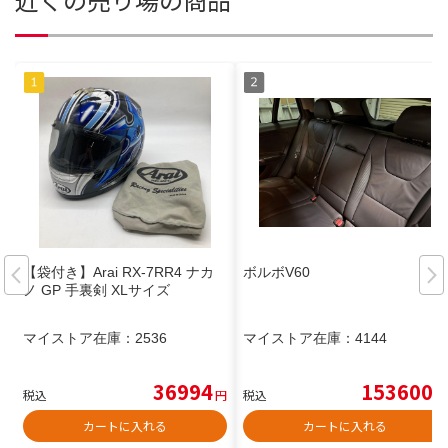
【袋付き】Arai RX-7RR4 ナカ
ボルボV60
ノ GP 手裏剣 XLサイズ
マイストア在庫：
2536
マイストア在庫：
4144
36994
153600
税込
円
税込
円
カートに入れる
カートに入れる