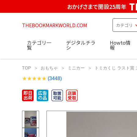
T
おかげさまで開設25周年
THEBOOKMARKWORLD.COM
カテゴリ一
デジタルチラ
Howto情
覧
シ
報
TOP
おもちゃ
ミニカー
トミカくじ ラスト賞 
(3448)