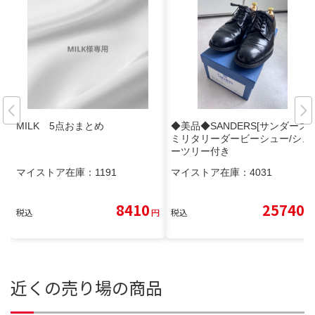
MILK 5点おまとめ
◆美品◆SANDERS[サンダース]/
ミリタリーダービーシュー/シュ
ーツリー付き
マイストア在庫：
1191
マイストア在庫：
4031
8410
25740
税込
円
税込
円
近くの売り場の商品