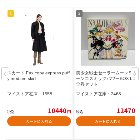
スカート Fax copy express puff
美少女戦士セーラームーンS ム
y medium skirt
ーンコズミックパワーBOX LD
全巻セット
マイストア在庫：
1558
マイストア在庫：
2468
10440
12470
税込
円
税込
円
カートに入れる
カートに入れる