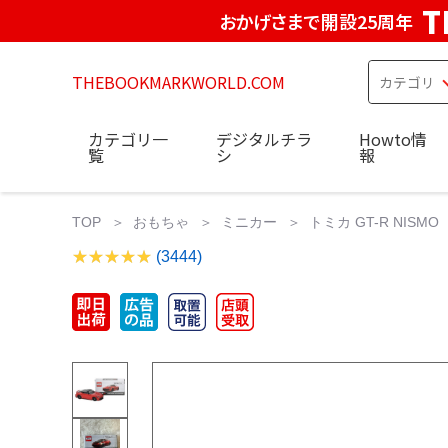
T
おかげさまで開設25周年
THEBOOKMARKWORLD.COM
カテゴリ一
デジタルチラ
Howto情
覧
シ
報
TOP
おもちゃ
ミニカー
トミカ GT-R NISM
(3444)