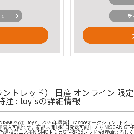
いて
受
る
ラントレッド） 日産 オンライン 限定 トミカ
注 : toy'sの詳細情報
ド) NISMO特注 : toy's。2026年最新】Yahoo!オークシ
NISSAN 限定。即購入可能です。新品未開封即日発送可能トミカ NISSA
選抽選ニスモNISMOトミカGT-RR35レッドred赤gtrよ