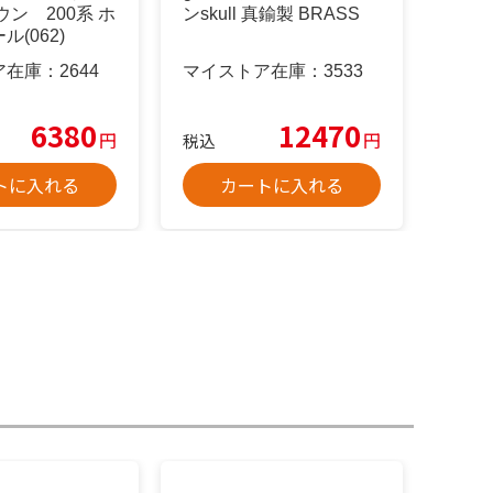
ウン 200系 ホ
ンskull 真鍮製 BRASS
(062)
ア在庫：
2644
マイストア在庫：
3533
6380
12470
円
円
税込
トに入れる
カートに入れる