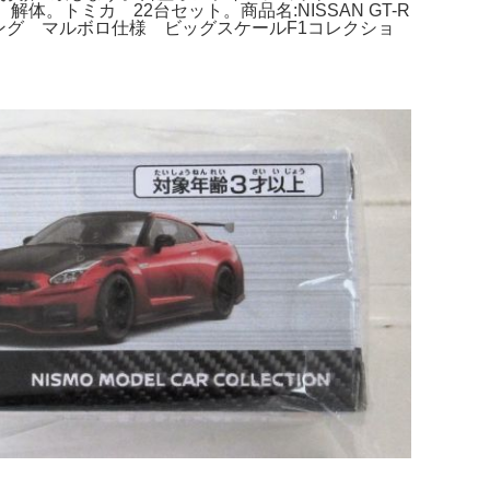
ーカー 解体。トミカ 22台セット。商品名:NISSAN GT-R
ィング マルボロ仕様 ビッグスケールF1コレクショ