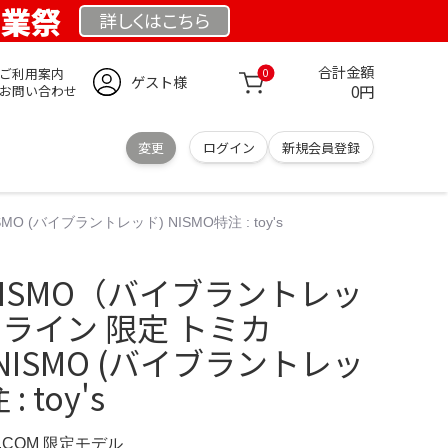
創業祭
詳しくは
こちら
合計金額
ご利用案内
0
ゲスト様
0円
お問い合わせ
変更
ログイン
新規会員登録
O (バイブラントレッド) NISMO特注 : toy's
 NISMO（バイブラントレッ
ンライン 限定 トミカ
-R NISMO (バイブラントレッ
: toy's
D.COM 限定モデル