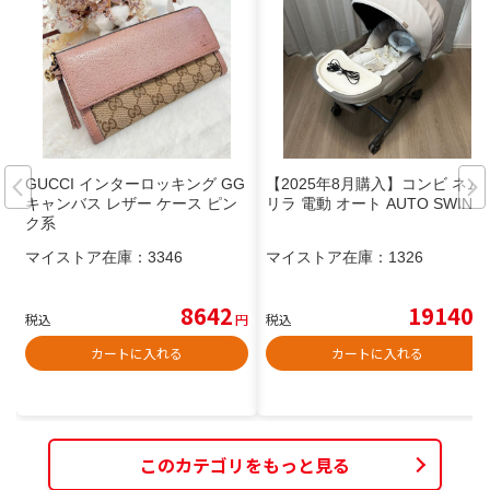
GUCCI インターロッキング GG
【2025年8月購入】コンビ ネム
キャンバス レザー ケース ピン
リラ 電動 オート AUTO SWING
ク系
マイストア在庫：
3346
マイストア在庫：
1326
8642
19140
税込
円
税込
円
カートに入れる
カートに入れる
このカテゴリをもっと見る