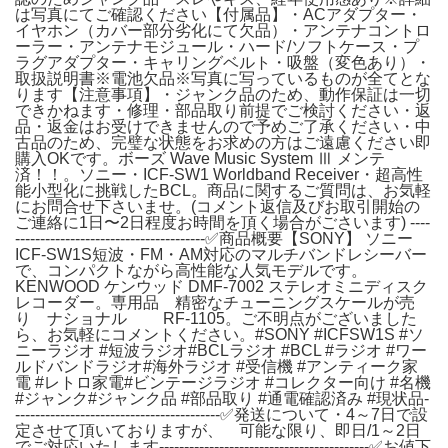
は写真にてご確認ください【付属品】・ACアダプター・
イヤホン（カバー部分劣化にて欠品）・アンテナコントロ
ーラー・アンテナモジュール・ハード/ソフトケース・プ
ラグアダプター・キャリングベルト・吸盤（変色あり）・
取扱説明書※電池欠品※写真に写っているものが全てとな
ります【注意事項】・ジャンク品のため、動作保証は一切
できかねます・修理・部品取り前提でご検討ください・返
品・返金はお受けできませんので予めご了承ください・中
古品のため、完璧な状態をお求めの方はご遠慮ください即
購入OKです。ボーズ Wave Music System Ⅲ メンテ
済！！。ソニー・ICF-SW1 Worldband Receiver・超高性
能小型化に挑戦したBCL。商品に関するご質問は、お気軽
にお問合せ下さいませ。(コメント返信及びお取引開始の
ご連絡に1日〜2日程度お時間を頂く場合がごさいます) ----
--------------------------------------✅商品概要【SONY】 ソニー
ICF-SW1S短波・FM・AM対応のマルチバンドレシーバー
で、コンパクトながら高性能な人気モデルです。
KENWOOD ケンウッド DMF-7002 ステレオミニディスク
レコーダー。専用品 精密なチューニングスケールが売
り ナショナル RF-1105。ご不明点がございました
ら、お気軽にコメントください。#SONY #ICFSW1S #ソ
ニーラジオ #短波ラジオ#BCLラジオ #BCL #ラジオ #ワー
ルドバンドラジオ#海外ラジオ #受信機 #アンティーク家
電 #レトロ家電#ビンテージラジオ #コレクター向け #名機
#ジャンク#ジャンク品 #部品取り #通電確認済み #現状品-
-----------------------------------------✅発送について・4～7日で設
定させて頂いておりますが、 可能な限り、即日/1～2日
でご対応いたします------------------------------------------✅お値下