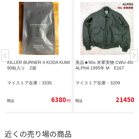
KILLER BURNER II KODA KUMI
美品★90s 米軍実物 CWU-45/Ｐ
90粒入り 2袋
ALPHA 1995年 M E167
マイストア在庫：
3335
マイストア在庫：
3209
6380
21450
税込
円
税込
円
近くの売り場の商品