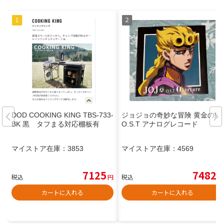
DOD COOKING KING TBS-733-
ジョジョの奇妙な冒険 黄金の風
BK 黒 タフまる対応棚板有
O.S.T アナログレコード
マイストア在庫：
3853
マイストア在庫：
4569
7125
7482
税込
円
税込
円
カートに入れる
カートに入れる