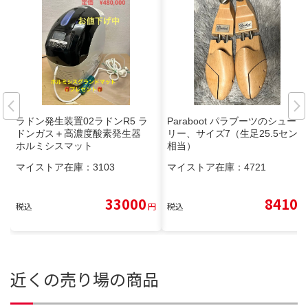
ラドン発生装置02ラドンR5 ラ
Paraboot パラブーツのシューツ
ドンガス＋高濃度酸素発生器
リー、サイズ7（生足25.5センチ
ホルミシスマット
相当）
マイストア在庫：
3103
マイストア在庫：
4721
33000
8410
税込
円
税込
円
近くの売り場の商品