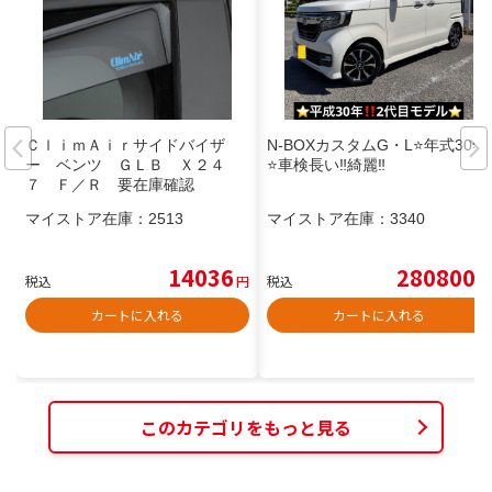
ＣｌｉｍＡｉｒサイドバイザ
N-BOXカスタムG・L⭐️年式30年
ー ベンツ ＧＬＢ Ｘ２４
⭐️車検長い‼️綺麗‼️
７ Ｆ／Ｒ 要在庫確認
マイストア在庫：
2513
マイストア在庫：
3340
14036
280800
税込
円
税込
円
カートに入れる
カートに入れる
このカテゴリをもっと見る