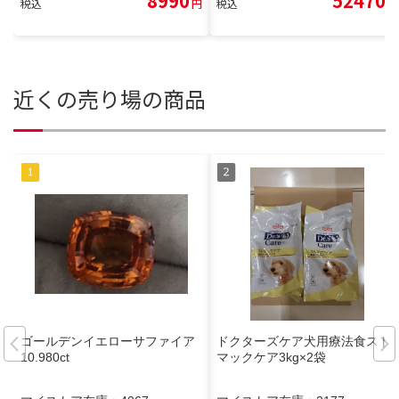
8990
52470
税込
円
税込
円
近くの売り場の商品
ゴールデンイエローサファイア
ドクターズケア犬用療法食スト
10.980ct
マックケア3kg×2袋