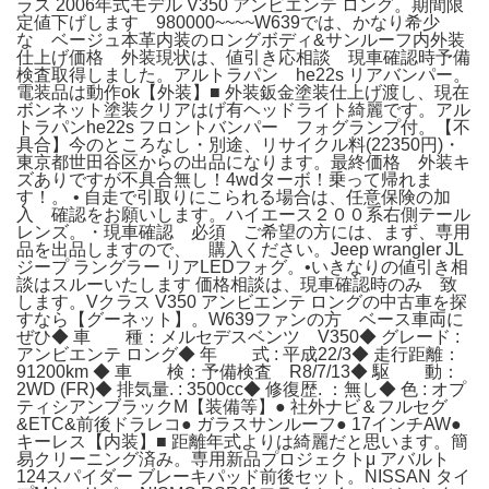
ラス 2006年式モデル V350 アンビエンテ ロング。期間限
定値下げします 980000~~~~W639では、かなり希少
な ベージュ本革内装のロングボディ&サンルーフ内外装
仕上げ価格 外装現状は、値引き応相談 現車確認時予備
検査取得しました。アルトラパン he22s リアバンパー。
電装品は動作ok【外装】■ 外装鈑金塗装仕上げ渡し、現在
ボンネット塗装クリアはげ有ヘッドライト綺麗です。アル
トラパンhe22s フロントバンパー フォグランプ付。【不
具合】今のところなし・別途、リサイクル料(22350円)・
東京都世田谷区からの出品になります。最終価格 外装キ
ズありですが不具合無し！4wdターボ！乗って帰れま
す！。 • 自走で引取りにこられる場合は、任意保険の加
入 確認をお願いします。ハイエース２００系右側テール
レンズ。・現車確認 必須 ご希望の方には、まず、専用
品を出品しますので、 購入ください。Jeep wrangler JL
ジープ ラングラー リアLEDフォグ。•いきなりの値引き相
談はスルーいたします 価格相談は、現車確認時のみ 致
します。Vクラス V350 アンビエンテ ロングの中古車を探
すなら【グーネット】。W639ファンの方 ベース車両に
ぜひ◆ 車 種：メルセデスベンツ V350◆ グレード :
アンビエンテ ロング◆ 年 式 : 平成22/3◆ 走行距離：
91200km ◆ 車 検：予備検査 R8/7/13◆ 駆 動：
2WD (FR)◆ 排気量. : 3500cc◆ 修復歴. ：無し◆ 色 : オプ
ティシアンブラックM【装備等】● 社外ナビ＆フルセグ
&ETC&前後ドラレコ● ガラスサンルーフ● 17インチAW●
キーレス【内装】■ 距離年式よりは綺麗だと思います。簡
易クリーニング済み。専用新品プロジェクトμ アバルト
124スパイダー ブレーキパッド前後セット。NISSAN タイ