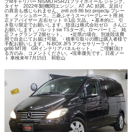
プMキャリパー NISMO RSR21フライホイール ジャンク。
タイヤ 2022年製[機関]エンジン、AT .AC 好調。足回り
の異音も感じられません。zn6 zc6 86 brz projectμ ブレー
キ メッシュホース。三菱ふそうスーパーグレート用 純
正ドアバイザー 左右セット ※1品 欠品。 • 基本的に、引
き取り限定でお願いします。陸送は株式会社ゼロ さんに
お願いします。パレットsw TSターボ。ローバーミニ 純
正フォグランプ 2個セット。 •近県の場合、別途陸送費
用で自走にてお届け可能。・積車引取りの際は購入者様で
手配お願いします。N-BOX JF5 アクセサリーライト。
gr86 MT用 GRインテリアパネルセット。 ご理解頂け
る方のみ、コメントください。•現車優先です。日産ノー
ト 車検来年7月15日 和歌山