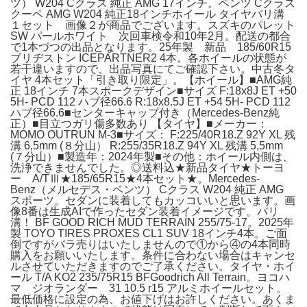
ツ） W204 Cクラス 純正 AMG 17インチ。ベンツ Cクラス
クーペ AMG W204 純正18インチホイール タイヤバリ溝
１セット 画像２が商品でございます。スズキのパレット
SW パールホワイト 次回車検令和10年2月。配送の都合
で1本づつの出品となります。25年製 新品 185/60R15
ブリヂストン ICEPARTNER2 4本。各ホイールの状態が
若干違いますので、出品写真にてご確認下さい。中古冬タ
イヤ 4本セット「引き取り限定」。【ホイール】■AMG純
正 18インチ 7本スポークデザイン■サイズ F:18x8J ET +50
5H- PCD 112 ハブ径66.6 R:18x8.5J ET +54 5H- PCD 112
ハブ径66.6■センターキャップ付き（Mercedes-Benz純
正）■目立つガリ傷多数あり 【タイヤ】■メーカー：
MOMO OUTRUN M-3■サイズ： F:225/40R18.Z 92Y XL 残
溝 6,5mm (８分山） R:255/35R18.Z 94Y XL 残溝 5,5mm
(７分山）■製造年：2024年製■その他：ホイール内側は、
洗浄できませんでした。◎送料込★新品タイヤ★トーヨ
ー A/TⅢ★185/65R15★4本セット★。Mercedes-
Benz（メルセデス・ベンツ） Cクラス W204 純正 AMG
スポーツ。セダンに装着してもカッコいいと思います。画
像8番は生成AIで作ったセダン装着イメージです。バリ
溝！ BF GOOD RICH MUD TERRAIN 255/75-17。2025年
製 TOYO TIRES PROXES CL1 SUV 18インチ4本。ご面
倒ですがバラ売りはいたしませんので①から④の4本同時
購入をお願いいたします。条件に合わない場合はキャンセ
ルさせていただきますのでご了承ください。タイヤ・ホイ
ール T/A KO2 235/75R15 BFGoodrich All Terrain。ヨコハ
マ ジオランダー 31 10.5 r15 アルミホイールセット。
最低価格に設定の為、お値下げはお許しください。あくま