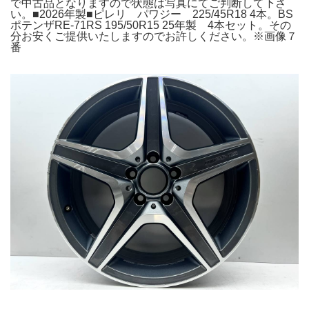
で中古品となりますので状態は写真にてご判断して下さ
い。■2026年製■ピレリ パワジー 225/45R18 4本。BS
ポテンザRE-71RS 195/50R15 25年製 4本セット。その
分お安くご提供いたしますのでお許しください。※画像７
番