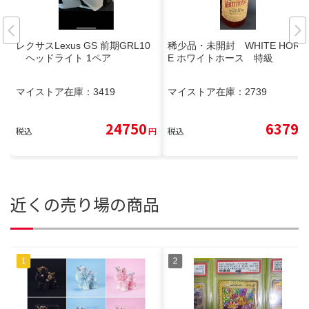
レクサスLexus GS 前期GRL10
稀少品・未開封 WHITE HORS
ヘッドライト 1ペア
E ホワイトホース 特級
マイストア在庫：
3419
マイストア在庫：
2739
24750
6379
税込
円
税込
円
近くの売り場の商品