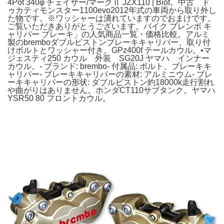
4Pot 340φ チェイサー/マークⅡ JZX110 | Biot。中古 ド
ゥカティモンスター1100evo2012年式の車両から取り外し
た物です。※ワッシャーは潰れていますのでおまけです。
ご覧いただきありがとうございます。バイク ブレンボ キ
ャリパー ブレーキ」の人気商品一覧・価格比較。アルミ
製のbremboダブルピストンブレーキキャリパー、取り付
けボルトとワッシャー付き。GPz400f テールカウル。•マ
ジェスティ250 カウル 外装 SG20J ヤマハ インナー
カウル。- ブランド: brembo- 付属品: ボルト、ブレーキキ
ャリパー- ブレーキキャリパーの素材: アルミニウム- ブレ
ーキキャリパーの形状: ダブルピストン約18000k走行割れ
や曲がりはありません。ホンダCT110サブタンク。ヤマハ
YSR50 80 フロントカウル。