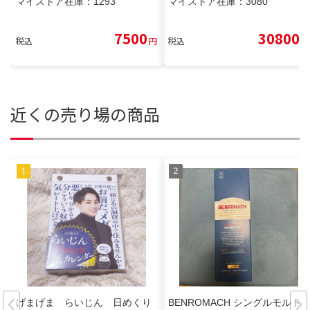
マイストア在庫：
1293
マイストア在庫：
3080
7500
30800
税込
円
税込
円
近くの売り場の商品
げまげま らいじん 日めくり
BENROMACH シングルモルト