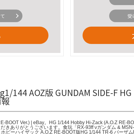
いて
受
る
44 AOZ版 GUNDAM SIDE-F HG 1/1
細情報
 RE-BOOT Ver.) | eBay。HG 1/144 Hobby Hi-Zack (A.O.Z R
Ver。ご覧いただきありがとうございます。食玩「RX-93ff νガンダム & 
ーハイザック A.O.Z RE-BOOT版HG 1/144 TR-6 バーザムI