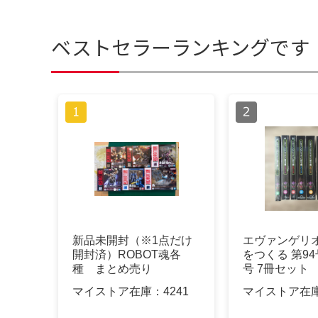
ベストセラーランキングです
新品未開封（※1点だけ
エヴァンゲリ
開封済）ROBOT魂各
をつくる 第94
種 まとめ売り
号 7冊セット
封
マイストア在庫：
4241
マイストア在