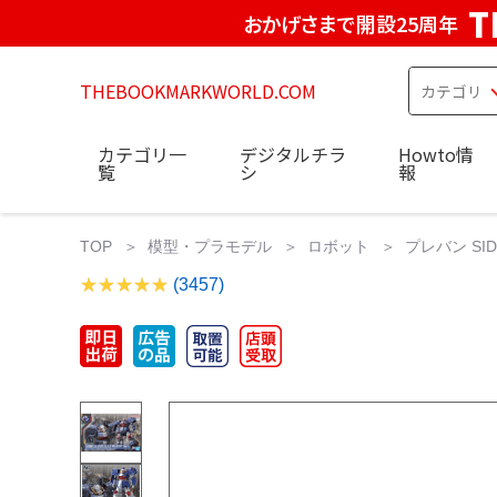
T
おかげさまで開設25周年
THEBOOKMARKWORLD.COM
カテゴリ一
デジタルチラ
Howto情
覧
シ
報
TOP
模型・プラモデル
ロボット
プレバン SIDE-
(3457)