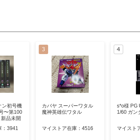
オン初号機
カバヤ スーパーワタル
s*o様 PG
号〜第100
魔神英雄伝ワタル
1/60 ガンダ
 新品未開
庫：
3941
マイストア在庫：
4516
マイスト