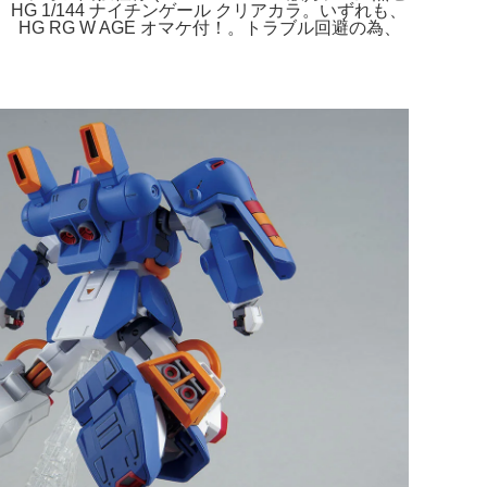
 1/144 ナイチンゲール クリアカラ。いずれも、
 RG W AGE オマケ付！。トラブル回避の為、