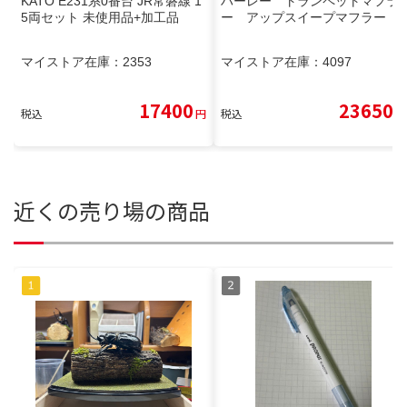
KATO E231系0番台 JR常磐線 1
ハーレー トランペットマフラ
5両セット 未使用品+加工品
ー アップスイープマフラー
マイストア在庫：
2353
マイストア在庫：
4097
17400
23650
税込
円
税込
円
近くの売り場の商品