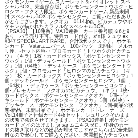
ポケモンカードゲーム スカーレット＆バイオレット スペ
シャルBOX。完全保存版】ポケモンセンタートウホク・ヒ
ロシマ・フクオカ限定。ポケモンカードゲーム 新品未開
封 スペシャルBOX ポケモンセンター。ご覧いただきあり
がとうございます。フクオカ 0114.jpg。ピカチュウやポ
ケモンが描かれたカラフルなスペシャルBOX。
【PSA10】【10連番】MA10連番 カード番号順 ※6と9
あり バラ売り不可。特典カード付き。s*n様 ミュウ ex
#347 SPECIAL ART RARE。合計3ボックスです。ポケモ
ンカード Vstarユニバース 100パック 未開封 メルカ
リ便。-セット内容-・プロモカード「トウホクのピカチュ
ウ」（キラ）1枚・カードボックス「ポケモンセンタート
ウホク」1個・デッキシールド「ポケモンセンタートウホ
ク」1個（64枚）・デッキケース「ポケモンセンタートウ
ホク」1個・プロモカード「ヒロシマのピカチュウ」（キ
ラ）1枚・カードボックス「ポケモンセンターヒロシマ」1
個・デッキシールド「ポケモンセンターヒロシマ」1個
（64枚）・デッキケース「ポケモンセンターヒロシマ」1
個•プロモカード「フクオカのピカチュウ」（キラ）1枚•
カードボックス「ポケモンセンターフクオカ」 1個•デッ
キシールド「ポケモンセンターフクオカ」 1個（64枚）•
デッキケース「ポケモンセンターフクオカ」 1個-商品の状
態-新品、未開封品です。ポケモンカードトレーナーズ
Vol.14冊子と付録カード4枚セット。シュリンクそのまま
の状態で発送させて頂きます。【PSA10連番】ポケモン
カード メイのはげまし sr sar ムニキスゼロ。中身のカー
ドの抜き取りなどの出品が増えてますがこちらは完全未開
封なので安心してご購入ください。未開封ピカチュウex