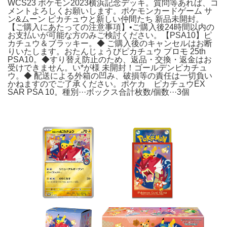
WCS23 ポケモン2023横浜記念デッキ。質問等あれば、コ
メントよろしくお願いします。ポケモンカードゲーム サ
ン&ムーン ピカチュウと新しい仲間たち 新品未開封。
【ご購入にあたっての注意事項】•ご購入後24時間以内の
お支払いが可能な方のみご検討ください。【PSA10】ピ
カチュウ＆ブラッキー。◆ ご購入後のキャンセルはお断
りいたします。おたんじょうびピカチュウ プロモ 25th
PSA10。◆すり替え防止のため、返品・交換・返金はお
受けできません。い*が様 未開封！ゴールデンピカチュ
ウ。◆ 配送による外箱の凹み、破損等の責任は一切負い
かねますのでご了承ください。ポケカ ピカチュウEX
SAR PSA 10。種別···ボックス合計枚数/個数···3個