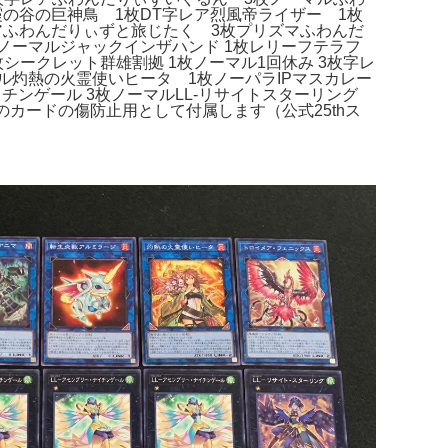
の谷の巨神鳥 1枚DT字レア烈風帝ライザー 1枚
アふわんだりぃずと旅じたく 3枚プリズマふわんだ
ノーマルジャックインザハンド 1枚レリーフテラフ
シークレット群雄割拠 1枚ノーマル1回休み 3枚字レ
マル灼熱の火霊使いヒータ 1枚ノーパラIPマスカレー
イチンゲール 3枚ノーマルLL-リサイトスターリング
カードの傷防止用として付属します（公式25thス