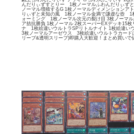
んだりぃずすとりー 1枚ノーマルふわんだりぃずと
ノーマル増殖するG 1枚ノーマルディメンションア
りぃずと未知の風 1枚ノーマル金満で謙虚な壺 1
ォーミング 1枚ノーマル次元の裂け目 3枚ノーマル
ア拮抗勝負 1枚ノーマル 2枚スーパーEXデッキ1
ナ 1枚絵違いウルトラSPリトルナイト 1枚絵違い
3枚ノーマルアーゼウス 3枚絵違いウルトラカード
リーブ&透明スリーブ)即購入大歓迎！まとめ買いで