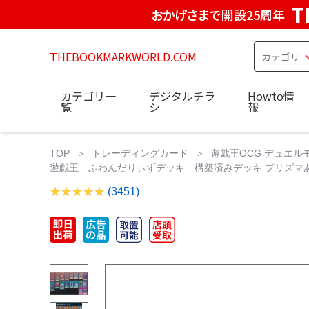
T
おかげさまで開設25周年
THEBOOKMARKWORLD.COM
カテゴリ一
デジタルチラ
Howto情
覧
シ
報
TOP
トレーディングカード
遊戯王OCG デュエル
遊戯王 ふわんだりぃずデッキ 構築済みデッキ プリズマあり 
(3451)