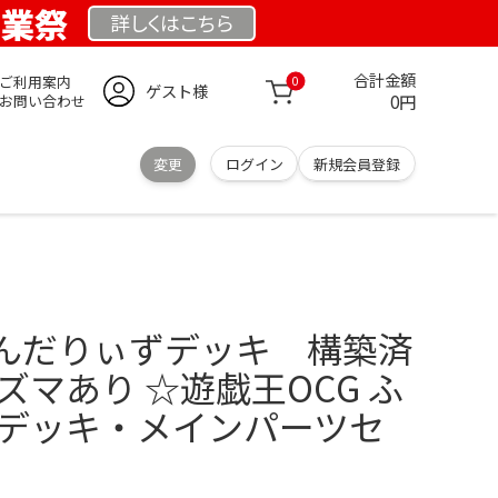
創業祭
詳しくは
こちら
合計金額
ご利用案内
0
ゲスト様
0円
お問い合わせ
変更
ログイン
新規会員登録
んだりぃずデッキ 構築済
ズマあり ☆遊戯王OCG ふ
 デッキ・メインパーツセ