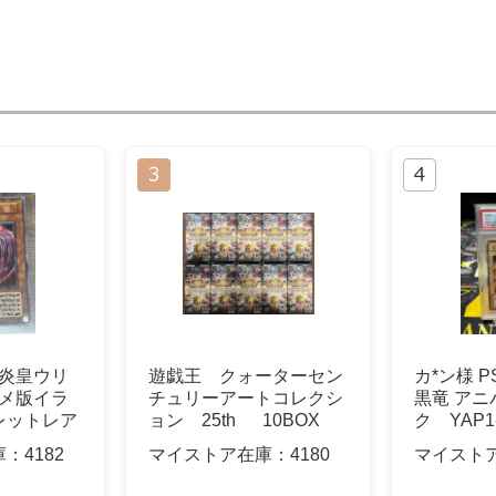
神炎皇ウリ
遊戯王 クォーターセン
カ*ン様 P
ニメ版イラ
チュリーアートコレクシ
黒竜 ア
レットレア
ョン 25th 10BOX
ク YAP1-
庫：
4182
マイストア在庫：
4180
マイスト