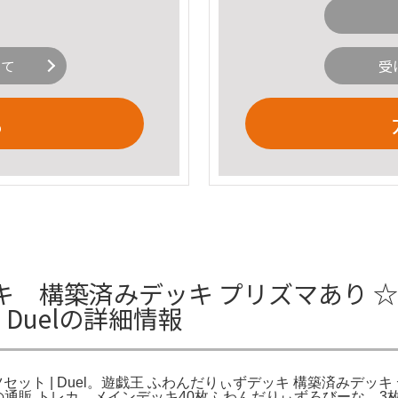
いて
受
る
 構築済みデッキ プリズマあり ☆
Duelの詳細情報
セット | Duel。遊戯王 ふわんだりぃずデッキ 構築済みデッキ
1枚の通販 トレカ。メインデッキ40枚ふわんだりぃずろびーな 