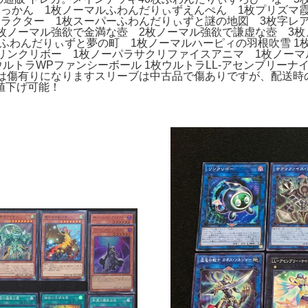
っかん 1枚ノーマルふわんだりぃずえんぺん 1枚プリズマ霞
トラクター 1枚スーパーふわんだりぃずと謎の地図 3枚字レ
枚ノーマル強欲で金満な壺 2枚ノーマル強欲で謙虚な壺 3枚
ふわんだりぃずと夢の町 1枚ノーマルハーピィの羽根吹雪 1枚
5枚リンクリボー 1枚ノーパラサクリファイスアニマ 1枚ノー
ウルトラWPファンシーボール 1枚ウルトラLL-アセンブリーナ
は傷有りになりますスリーブは中古品で傷ありですが、配送時の
値下げ可能！