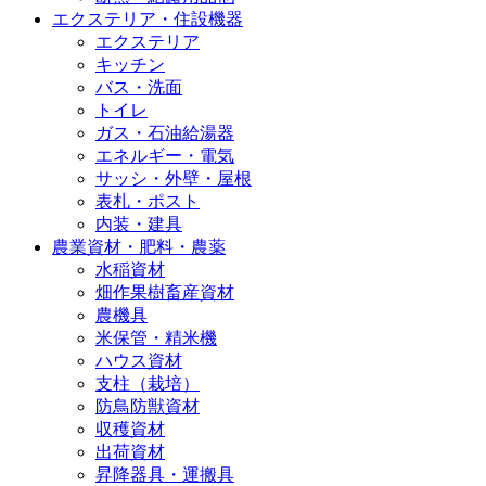
エクステリア・住設機器
エクステリア
キッチン
バス・洗面
トイレ
ガス・石油給湯器
エネルギー・電気
サッシ・外壁・屋根
表札・ポスト
内装・建具
農業資材・肥料・農薬
水稲資材
畑作果樹畜産資材
農機具
米保管・精米機
ハウス資材
支柱（栽培）
防鳥防獣資材
収穫資材
出荷資材
昇降器具・運搬具