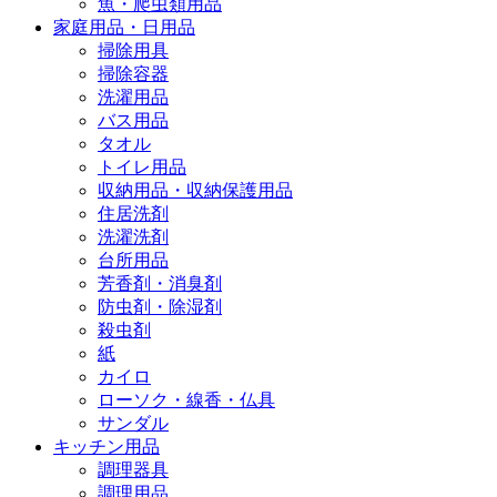
魚・爬虫類用品
家庭用品・日用品
掃除用具
掃除容器
洗濯用品
バス用品
タオル
トイレ用品
収納用品・収納保護用品
住居洗剤
洗濯洗剤
台所用品
芳香剤・消臭剤
防虫剤・除湿剤
殺虫剤
紙
カイロ
ローソク・線香・仏具
サンダル
キッチン用品
調理器具
調理用品