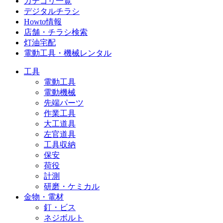
カテゴリ一覧
デジタルチラシ
Howto情報
店舗・チラシ検索
灯油宅配
電動工具・機械レンタル
工具
電動工具
電動機械
先端パーツ
作業工具
大工道具
左官道具
工具収納
保安
荷役
計測
研磨・ケミカル
金物・電材
釘・ビス
ネジボルト