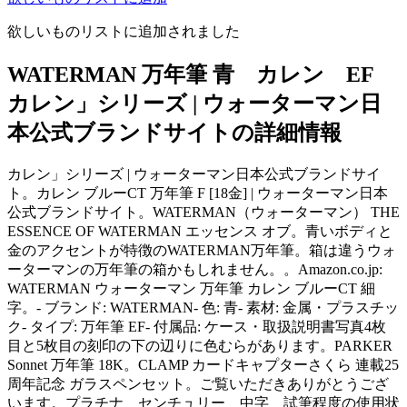
欲しいものリストに追加されました
WATERMAN 万年筆 青 カレン EF
カレン」シリーズ | ウォーターマン日
本公式ブランドサイトの詳細情報
カレン」シリーズ | ウォーターマン日本公式ブランドサイ
ト。カレン ブルーCT 万年筆 F [18金] | ウォーターマン日本
公式ブランドサイト。WATERMAN（ウォーターマン） THE
ESSENCE OF WATERMAN エッセンス オブ。青いボディと
金のアクセントが特徴のWATERMAN万年筆。箱は違うウォ
ーターマンの万年筆の箱かもしれません。。Amazon.co.jp:
WATERMAN ウォーターマン 万年筆 カレン ブルーCT 細
字。- ブランド: WATERMAN- 色: 青- 素材: 金属・プラスチッ
ク- タイプ: 万年筆 EF- 付属品: ケース・取扱説明書写真4枚
目と5枚目の刻印の下の辺りに色むらがあります。PARKER
Sonnet 万年筆 18K。CLAMP カードキャプターさくら 連載25
周年記念 ガラスペンセット。ご覧いただきありがとうござ
います。プラチナ センチュリー 中字 試筆程度の使用状