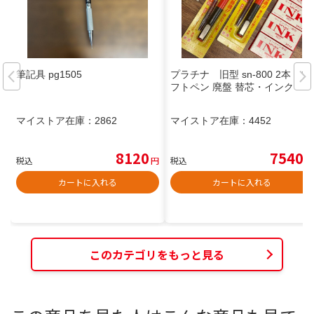
筆記具 pg1505
プラチナ 旧型 sn-800 2本 ソ
フトペン 廃盤 替芯・インク
マイストア在庫：
2862
マイストア在庫：
4452
8120
7540
税込
円
税込
円
カートに入れる
カートに入れる
このカテゴリをもっと見る