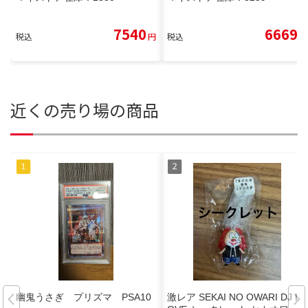
7540
6669
税込
円
税込
円
近くの売り場の商品
幽鬼うさぎ プリズマ PSA10
激レア SEKAI NO OWARI DJ L