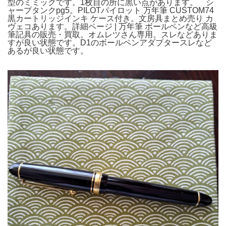
型のミミックです。1枚目の所に黒い点があります。 シ
ャープタンクpg5。PILOTパイロット 万年筆 CUSTOM74
黒カートリッジインキ ケース付き。文房具まとめ売り カ
ヴェコあります。詳細ページ | 万年筆 ボールペンなど高級
筆記具の販売・買取。オムレツさん専用。スレなどありま
すが良い状態です。D1のボールペンアダプタースレなど
あるが良い状態です。