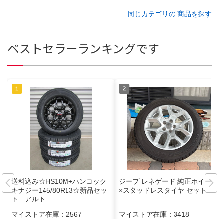
同じカテゴリの 商品を探す
ベストセラーランキングです
送料込み☆HS10M+ハンコック
ジープ レネゲード 純正ホイール
キナジー145/80R13☆新品セッ
×スタッドレスタイヤ セット
ト アルト
マイストア在庫：
2567
マイストア在庫：
3418