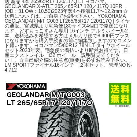
送 新品 4本 265/65R17 120/117Q LT ヨコハマ。
GEOLANDAR X-ATLT 265／65R17 120／117Q 10PR
(OD：31 OW：10.50)2023年製4本残溝11.7〜12.2mm ☆
送料については、ご自身でお調べ下さい。YOKOHAMA
GEOLANDAR M/T G003 LT265/65R17 120/117Q | タイヤ
の通販。宮城県より宅急便180サイズ4個口で発送になり
ます。どすもっこすさん専用 16インチ アルミホイール2
本。送料込みを希望する方はメルカリ便で8,400円プラス
になりますから購入手続きの前に編集致しますのでコメン
ト願います。ヨコハマ145/80R12 78N LT タイヤホイール
セット2023年製。宅急便の着払いより断然お得です。日
産エクストレイル t32 ホイール 説明覧見てくださ
い！。☆自己紹介欄の注意点(重要)を必ずお読み下さい。
LM SPORTファイナル16インチ ２本セット。管理NO N-
4,712