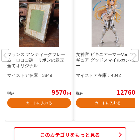
フランス アンティークフレー
女神官 ビキニアーマーVer. フィ
ム ロココ調 リボンの意匠
ギュア グッドスマイルカンパニ
全てオリジナル
ー
マイストア在庫：
3849
マイストア在庫：
4842
9570
12760
税込
円
税込
円
カートに入れる
カートに入れる
このカテゴリをもっと見る