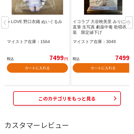
＝LOVE 野口衣織 ぬいぐるみ
イコラブ 大谷映美里 みりにゃ
直筆 生写真 劇薬中毒 歌唱衣
装 限定値下げ
マイストア在庫：
1564
マイストア在庫：
3049
7499
7499
税込
円
税込
円
カートに入れる
カートに入れる
このカテゴリをもっと見る
カスタマーレビュー