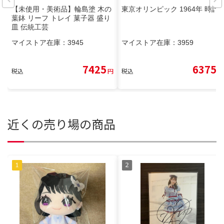
【未使用・美術品】輪島塗 木の
東京オリンピック 1964年 時計
葉鉢 リーフ トレイ 菓子器 盛り
皿 伝統工芸
マイストア在庫：
3945
マイストア在庫：
3959
7425
6375
税込
円
税込
円
近くの売り場の商品