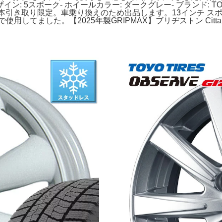
イールデザイン: 5スポーク- ホイールカラー: ダークグレー- ブラン
本引き取り限定。車乗り換えのため出品します。13インチ スポー
ーで使用してました。【2025年製GRIPMAX】ブリヂストン Citta 15