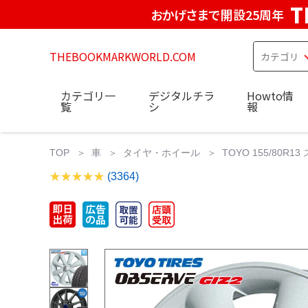
T
おかげさまで開設25周年
THEBOOKMARKWORLD.COM
カテゴリ一
デジタルチラ
Howto情
覧
シ
報
TOP
車
タイヤ・ホイール
TOYO 155/8
(3364)