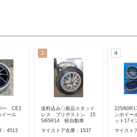
ー CE2
送料込み◇新品スタッド
225/60
 ホイール
レス ブリヂストン 15
ンホイー
5/65R14 軽自動車
ット17イ
庫：
4513
マイストア在庫：
1537
マイスト