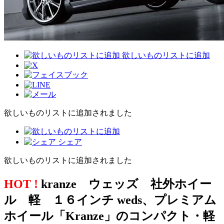
欲しいものリストに追加
欲しいものリストに追加されました
シェア
欲しいものリストに追加されました
HOT !
kranze ウェッズ 社外ホイー
ル 軽 １６インチ weds、プレミアム
ホイール「Kranze」のコンパクト・軽