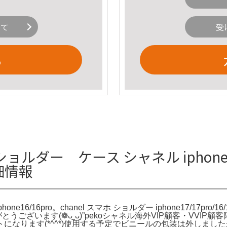
いて
受
る
 ショルダー ケース シャネル iphone
詳細情報
phone16/16pro。chanel スマホ ショルダー iphone17/17pro
がとうございます(❁ᴗ͈ˬᴗ͈)”pekoシャネル海外VIP顧客・V
なります(*^^*)使用する予定でビニールの包装は外しましたが