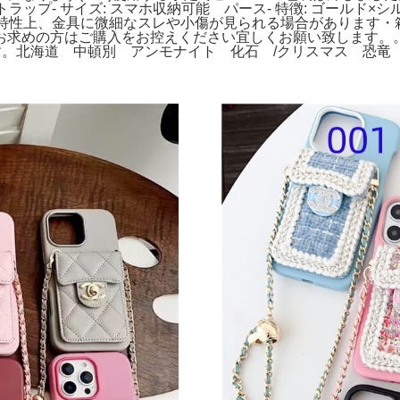
ラップ- サイズ: スマホ収納可能 パース- 特徴: ゴールド×シルバー
ティの特性上、金具に微細なスレや小傷が見られる場合がありま
の方はご購入をお控えください宜しくお願い致します。。シャネル 
でお願い致します。北海道 中頓別 アンモナイト 化石 /クリスマス 