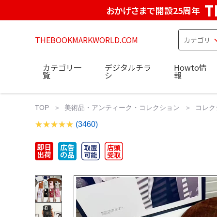
T
おかげさまで開設25周年
THEBOOKMARKWORLD.COM
カテゴリ一
デジタルチラ
Howto情
覧
シ
報
TOP
美術品・アンティーク・コレクション
コレク
(3460)