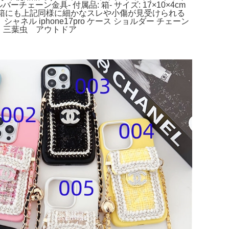
チェーン金具- 付属品: 箱- サイズ: 17×10×4cm
す・箱にも上記同様に細かなスレや小傷が見受けられる
iphone17pro ケース ショルダー チェーン
恐竜 三葉虫 アウトドア