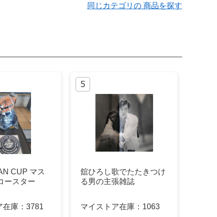
同じカテゴリの 商品を探す
PAN CUP マス
舘ひろし歌でたたきつけ
 コースター
る男の主張雑誌
ア在庫：
3781
マイストア在庫：
1063