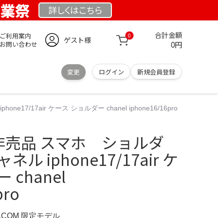
創業祭
詳しくは
こちら
合計金額
ご利用案内
0
ゲスト様
0円
お問い合わせ
変更
ログイン
新規会員登録
17/17air ケース ショルダー chanel iphone16/16pro
IP 非売品 スマホ ショルダ
ル iphone17/17air ケ
chanel
pro
D.COM 限定モデル