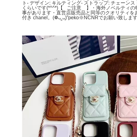
ト- デザイン: キルティング- ストラップ: チェーンスト
くらいです(*^^*)【⠀ご注意 ⠀】・海外ノベル
事があります・直営店販売品と同等のクオリティをお求め
付き chanel。(❁ᴗ͈ˬᴗ͈)”peko※NCNR