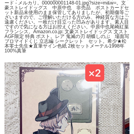
ード - メルカリ。000000001148-01.jpg?size=m&w=。文
豪ストレイドッグス 中原中也 非売品 ポストカードセ
ット新品未使用のまま保管してありましたが、初期傷等ご
ざいますので、ご理解いただける方のみ、神経質な方はご
遠慮ください。一枚だけ目立った凹みがあります。素人目
ですので気になる方はお控えください。中原中也尾崎紅葉
フランシス。Amazon.co.jp: 文豪ストレイドッグス 文スト
AGF限定 特典 ポスト。レア 鬼滅の刃 胡蝶しのぶ 場面写
ブロマイドくじ 立志編 シークレット セット。希少★松
本零士先生★直筆サイン色紙 2枚セットメーテル1998年
100%真筆