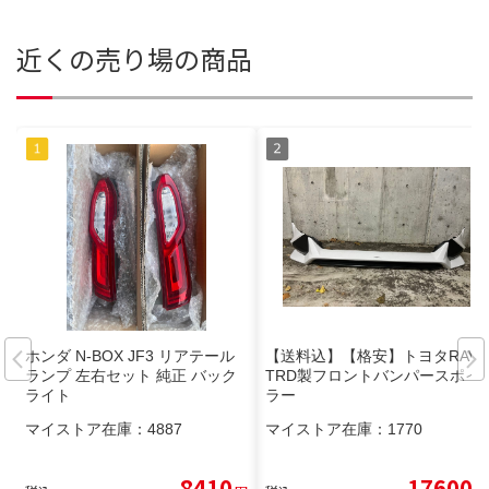
近くの売り場の商品
ホンダ N-BOX JF3 リアテール
【送料込】【格安】トヨタRAV4
ランプ 左右セット 純正 バック
TRD製フロントバンパースポイ
ライト
ラー
マイストア在庫：
4887
マイストア在庫：
1770
8410
17600