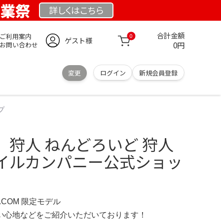
創業祭
詳しくは
こちら
合計金額
ご利用案内
0
ゲスト様
0円
お問い合わせ
変更
ログイン
新規会員登録
プ
 狩人 ねんどろいど 狩人
イルカンパニー公式ショッ
D.COM 限定モデル
の使い心地などをご紹介いただいております！