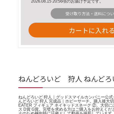
2026.08.15 20:56頃のお届け予定です。
受け取り方法・送料につ
カートに入れ
ねんどろいど 狩人 ねんど
ねんどろいど 狩人｜グッドスマイルカンパニー公式
んどろいど 狩人 完成品｜ホビーサーチ。購入後大
EATER フィギュア ネイキッドスネーク ②。大
ス D賞 G賞。完璧を求める方はご購入をお控えく
止のため梱包時に証拠として動画を撮影しています