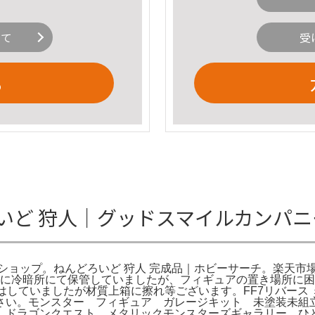
いて
受
る
ろいど 狩人｜グッドスマイルカンパ
ショップ。ねんどろいど 狩人 完成品｜ホビーサーチ。楽天市
切に冷暗所にて保管していましたが、フィギュアの置き場所に困っ
切にはしていましたが材質上箱に擦れ等ございます。FF7リバース
ださい。モンスター フィギュア ガレージキット 未塗装未組立
。ドラゴンクエスト メタリックモンスターズギャラリー ひ