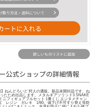
け取り方法・送料について
カートに入れる
欲しいものリストに追加
ニー公式ショップの詳細情報
場】ねんどろいど 狩人の通販。新品未開封品です。ね
たため出品します。メタルギアソリッド3 SNAKE
 ミニフィギュアフルセット 1番くじ エンタメチャン
 レジン ガレキ 1/90。値下げ不可すり替え等防
とくいばこ&ミミック。水濡れ防止に袋に入れた後プ