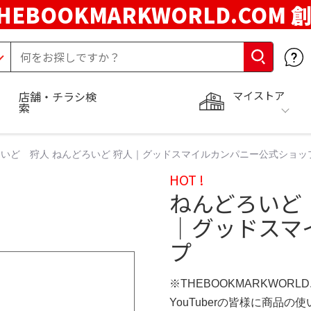
HEBOOKMARKWORLD.COM 
マイストア
店舗・チラシ検
索
いど 狩人 ねんどろいど 狩人｜グッドスマイルカンパニー公式ショッ
HOT !
ねんどろいど
｜グッドスマ
プ
※THEBOOKMARKWORL
YouTuberの皆様に商品