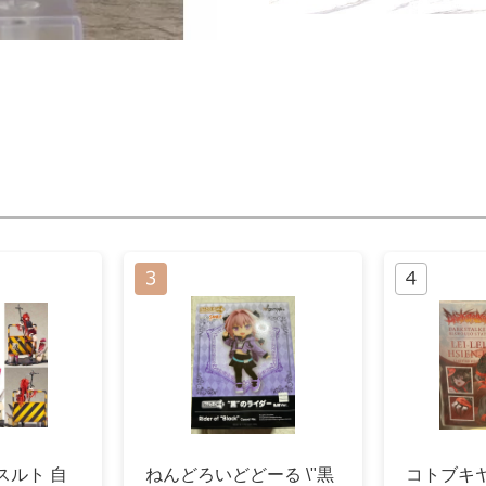
スルト 自
ねんどろいどどーる \"黒
コトブキヤE