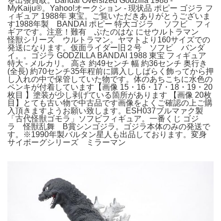
を出張買取。Bandai Oversized Godzilla 1988 -
MyKaiju®。Yahoo!オークション - 現状品 ポピー ゴジラ フ
ィギュア 1988年 東宝。ご覧いただきありがとうございま
す1988年製 BANDAI ポピー 特大ゴジラ ソフビ フィ
ギアです。注意！難有 ぶたのはな にせウルトラマン
怪獣シリーズ ウルトラマン。ヤマトより160サイズでの
発送になります。仮面ライダー旧２号 ソフビ バンダ
イ。。ゴジラ GODZILLA BANDAI 1988 東宝 フィギュア
特大 - メルカリ。 高さ 約49センチ 幅 約36センチ 奥行き
(全長) 約70センチ35年程前に購入ししばらく飾ってから押
し入れの中で保管していた物です。体のあちこちに水色の
ペンキが付着しています【画像 15・16・17・18・19・20
枚目 】塗装が少し剥げている箇所があります 【画像 20枚
目】とても古い物で中古品です画像をよくご確認の上ご購
入頂きますようお願い致します。ESH037ブルマァク製
「古代怪獣ゴモラ」ソフビフィギュア。一番くじ ゴジ
ラ 怪獣乱舞 B賞シンゴジラ。ゴジラ本体のみの発送で
す。※1990年製バルタン星人も出品しております。変身
サイボーグシリーズ ミラーマン