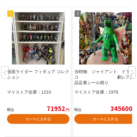
仮面ライダー フィギュア コレク
当時物 ジャイアント ドラ
ション
コ 劇レア完
品足裏シール残り
マイストア在庫：
1210
マイストア在庫：
1976
71952
345600
税込
円
税込
円
カートに入れる
カートに入れる