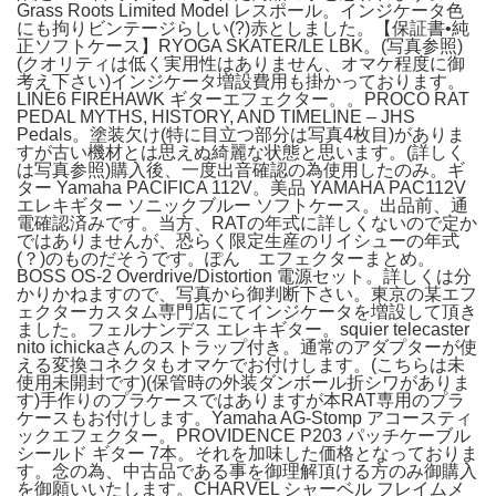
Grass Roots Limited Model レスポール。インジケータ色
にも拘りビンテージらしい(?)赤としました。【保証書•純
正ソフトケース】RYOGA SKATER/LE LBK。(写真参照)
(クオリティは低く実用性はありません、オマケ程度に御
考え下さい)インジケータ増設費用も掛かっております。
LINE6 FIREHAWK ギターエフェクター。。PROCO RAT
PEDAL MYTHS, HISTORY, AND TIMELINE – JHS
Pedals。塗装欠け(特に目立つ部分は写真4枚目)がありま
すが古い機材とは思えぬ綺麗な状態と思います。(詳しく
は写真参照)購入後、一度出音確認の為使用したのみ。ギ
ター Yamaha PACIFICA 112V。美品 YAMAHA PAC112V
エレキギター ソニックブルー ソフトケース。出品前、通
電確認済みです。当方、RATの年式に詳しくないので定か
ではありませんが、恐らく限定生産のリイシューの年式
(？)のものだそうです。ぽん エフェクターまとめ。
BOSS OS-2 Overdrive/Distortion 電源セット。詳しくは分
かりかねますので、写真から御判断下さい。東京の某エフ
ェクターカスタム専門店にてインジケータを増設して頂き
ました。フェルナンデス エレキギター。squier telecaster
nito ichickaさんのストラップ付き。通常のアダプターが使
える変換コネクタもオマケでお付けします。(こちらは未
使用未開封です)(保管時の外装ダンボール折シワがありま
す)手作りのプラケースではありますが本RAT専用のプラ
ケースもお付けします。Yamaha AG-Stomp アコースティ
ックエフェクター。PROVIDENCE P203 パッチケーブル
シールド ギター 7本。それを加味した価格となっておりま
す。念の為、中古品である事を御理解頂ける方のみ御購入
を御願いいたします。CHARVEL シャーベル フレイムメ