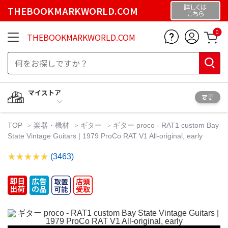
詳しくは
THEBOOKMARKWORLD.COM
こちら
0
THEBOOKMARKWORLD.COM
マイストア
変更
TOP
楽器・機材
ギター
ギター proco - RAT1 custom Bay
State Vintage Guitars | 1979 ProCo RAT V1 All-original, early
(3463)