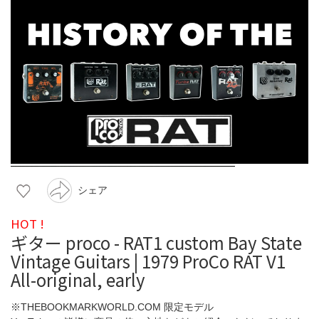
シェア
HOT !
ギター proco - RAT1 custom Bay State
Vintage Guitars | 1979 ProCo RAT V1
All-original, early
※THEBOOKMARKWORLD.COM 限定モデル