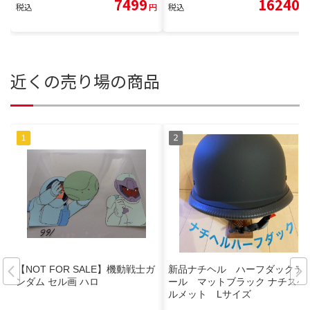
7499
16240
税込
円
税込
円
近くの売り場の商品
【NOT FOR SALE】機動戦士ガ
新品ナチヘル ハーフダックテ
ンダム セル画 ハロ
ール マットブラック ナチスヘ
ルメット Lサイズ