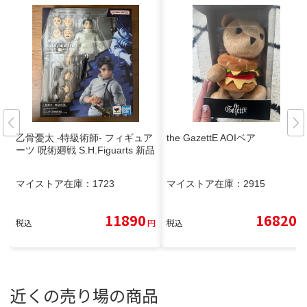
乙骨憂太 -特級術師- フィギュア
the GazettE AOIベア
ーツ 呪術廻戦 S.H.Figuarts 新品
マイストア在庫：
1723
マイストア在庫：
2915
11890
16820
税込
円
税込
円
近くの売り場の商品