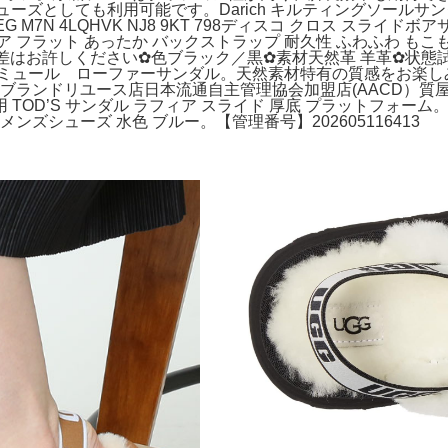
ューズとしても利用可能です。Darich キルティングソールサン
550RK2 8EG M7N 4LQHVK NJ8 9KT 798ディスコ クロ
ア フラット あったか バックストラップ 耐久性 ふわふわ もこ
誤差はお許しください✿色ブラック／黒✿素材天然革 羊革✿状
ダン ミュール ローファーサンダル。天然素材特有の質感をお
✿購入先ブランドリユース店日本流通自主管理協会加盟店(AACD
TOD’S サンダル ラフィア スライド 厚底 プラットフォ
ィメンズシューズ 水色 ブルー。【管理番号】202605116413