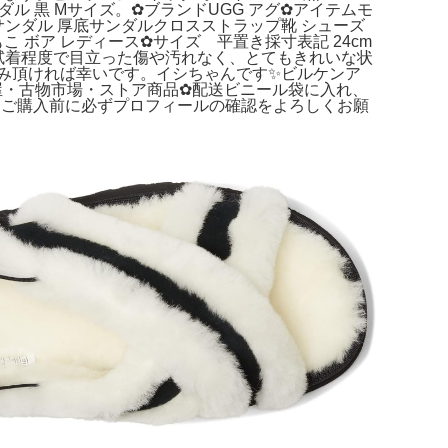
ダル 黒 Mサイズ。✿ブランドUGG アグ✿アイテムモ
ス スライドボアサンダル 厚底サンダルクロスストラップ靴 シューズ
もこ ボア レディース✿サイズ 平置き採寸表記 24cm
態試着程度で目立った傷や汚れなく、とてもきれいな状
楽しみ頂ければ幸いです。イシちゃんです✨ビルケンア
）質屋・古物市場・ストア商品✿配送ビニール袋に入れ、
ーム。ご購入前に必ずプロフィールの確認をよろしくお願