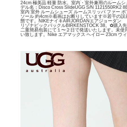
24cm 極美品 軽量 防水。室内・室外兼用のルームシ
デル名：Disco Cross SlideUGG S/N 1121
室内 室外 ルームシューズ ルームスリッパ ファー ボ
ソール 約4cm※着画はお断りしています※若干の
態です。NIKEナイキAIRJORDANエアジョー
リゾナビックバックルBIRKENSTOCK 38。
二重簡易包装にて１〜２日で発送いたします。未使用 
い致します。Nike エアマックス ヘイロー 23cm ウ