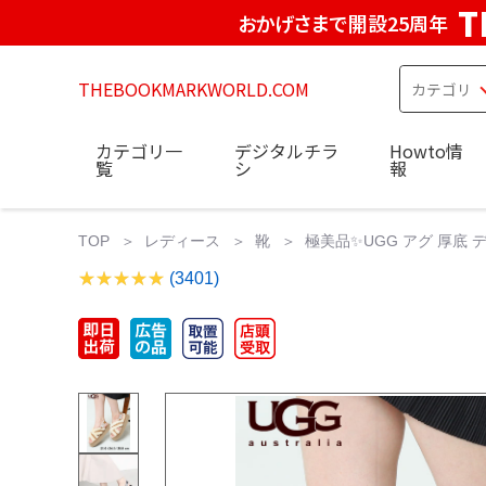
T
おかげさまで開設25周年
THEBOOKMARKWORLD.COM
カテゴリ一
デジタルチラ
Howto情
覧
シ
報
TOP
レディース
靴
極美品✨️UGG アグ 厚底 
(3401)