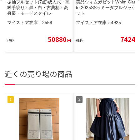
振袖フルセット(7点)成人式・高
美品ウィムガゼットWhim Gazet
級手絞り・黒・白・古典柄・高
te 2025SSラミーダブルジャケ
身長・モードスタイル
ット
マイストア在庫：
2558
マイストア在庫：
4925
50880
7424
税込
円
税込
円
近くの売り場の商品