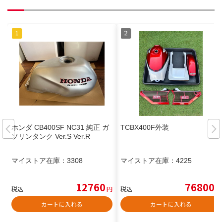
ホンダ CB400SF NC31 純正 ガ
TCBX400F外装
ソリンタンク Ver.S Ver.R
マイストア在庫：
3308
マイストア在庫：
4225
12760
76800
税込
円
税込
円
カートに入れる
カートに入れる