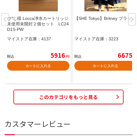
ひ*じ様 Locca浄水カートリッジ
【SHE Tokyo】Britney ブラック
未使用未開封２個セット LC24
D1S-PW
マイストア在庫：
4137
マイストア在庫：
3223
5916
6675
税込
円
税込
円
カートに入れる
カートに入れる
このカテゴリをもっと見る
カスタマーレビュー