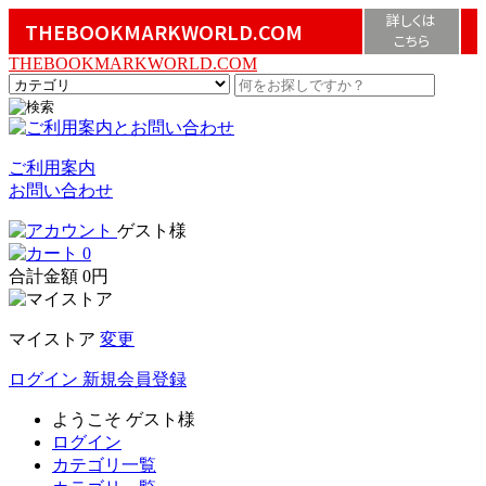
詳しくは
THEBOOKMARKWORLD.COM
こちら
THEBOOKMARKWORLD.COM
ご利用案内
お問い合わせ
ゲスト様
0
合計金額
0円
マイストア
変更
ログイン
新規会員登録
ようこそ
ゲスト様
ログイン
カテゴリ一覧