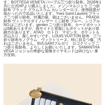
す。BOTTEGA VENETA パープル三つ折り財布。2026年1
月に公式HPより購入しました。メゾンマルジェラ 三つ折
財布 ブラック グラムスラム カレンダーロゴ。使用頻度が
低かったので出品いたします。Yves Saint Laurent ブラッ
ク二つ折り財布。付属の箱、袋はございません。PRADA
財布 ヴィッテロダイノレザー ミニ財布 ブルー。シリアル
NO.はございます。genten 二つ折り財布。カードポケット
は8枚ありますが、両サイドと背面にもポケットがあり収
納力があります。ATAO ロトロ マゼンタ。ポケットも
沢山入り、探しやすいです。LOUIS VUITTON 財布 三つ
折り財布モノグラム ヴィクトリーヌ。特に目立つ傷、汚
れはございません。BVLGARIブルガリ ロゴクリップ 二
つ折り長財布。よろしくお願いいたします。SAMANTHA
VEGA ジョジョの奇妙な冒険ダイヤモンドは砕けない 東
方仗助。