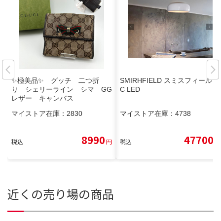
✨極美品✨ グッチ 二つ折
SMIRHFIELD スミスフィールド
り シェリーライン シマ GG
C LED
レザー キャンバス
マイストア在庫：
2830
マイストア在庫：
4738
8990
47700
税込
円
税込
円
近くの売り場の商品