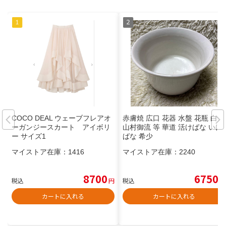
COCO DEAL ウェーブフレアオ
赤膚焼 広口 花器 水盤 花瓶 白
ーガンジースカート アイボリ
山村御流 等 華道 活けばな いけ
ー サイズ1
ばな 希少
マイストア在庫：
1416
マイストア在庫：
2240
8700
6750
税込
円
税込
円
カートに入れる
カートに入れる