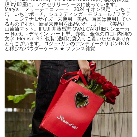
販 by 即座に。アクセサリーケースに使っています。
Mary's メリーチョコレート 2024 イオン限定 いちご
缶 いちごポーチ。シュミディンガーモジュール / ファテ
ィーコンテナ Lサイズ 未使用 美品。写真は使用してい
るものですが、新品未使用を出品いたします。《美品》
山葡萄マット。IFUJI 井藤昌志 OVAL CARRIER シェーカ
ー No.6。- デザイン: ハート型、赤色、金色のロゴ- 内側の
文字: Fleurs d'été- 包装: 透明な袋入りご覧いただきありが
とうございます。ロジェ•ガレのアンティークサボンBOX
と稀少なパウダーケース ★ フランス雑貨