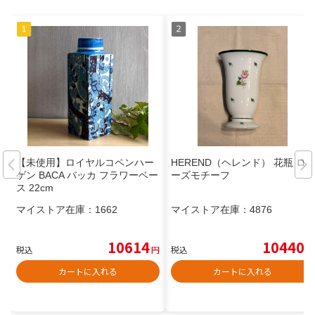
【未使用】ロイヤルコペンハー
HEREND（ヘレンド） 花瓶 ロ
ゲン BACA バッカ フラワーベー
ーズモチーフ
ス 22cm
マイストア在庫：
1662
マイストア在庫：
4876
10614
10440
税込
円
税込
円
カートに入れる
カートに入れる