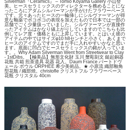
Silverman『Ceramics』 – Tomio Koyama Gallery 小山登
美。ヒースセラミックスのディレクターを務めることにな
ったころにアダムシルバーマンが手がけたフラワーベース
です。元々あったヒースの一輪挿しにシルヴァーマンが得
意な釉薬でボコボコの表現を加えたもので日本では一部の
店舗でごく少量扱っていました。シルヴァーマンが直接作
ったアイテムはかなり値上がりしていますのでこちらも比
例してレア度・価格ともに上昇しています。とはいえ彼の
アイテムの中ではサイズφ10 h8センチと小さく、あくまで
ヒースのアイテムですのでまだ手に入れやすいかなと思い
ます。底面に凹凸でヒースセラミックスの銘が入っていま
す。。Why Adam Silverman Went from Streetwear to Clay
- 1stDibs。【極美品】無形文化財 玉川 蟹彫刻文 鎚起銅器
花瓶 共箱 煎茶道具 花器 花入。Daum France パートドヴ
ェール ボウル ORPHEE 希少美術品。★ 小原流 織部釉角
型花瓶 / 織部焼。christofle クリストフル フラワーベース
花瓶 クリスタル 40cm