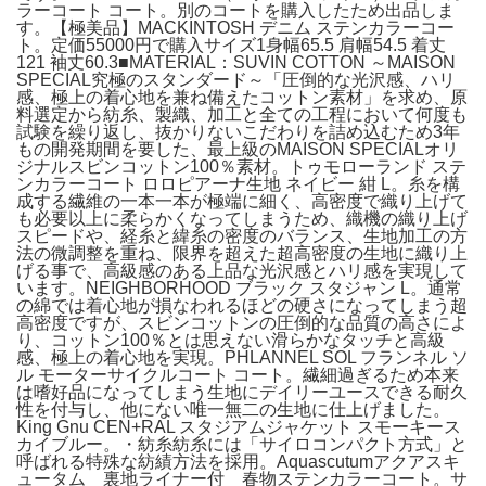
ラーコート コート。別のコートを購入したため出品しま
す。【極美品】MACKINTOSH デニム ステンカラーコー
ト。定価55000円で購入サイズ1身幅65.5 肩幅54.5 着丈
121 袖丈60.3■MATERIAL：SUVIN COTTON ～MAISON
SPECIAL究極のスタンダード～「圧倒的な光沢感、ハリ
感、極上の着心地を兼ね備えたコットン素材」を求め、原
料選定から紡糸、製織、加工と全ての工程において何度も
試験を繰り返し、抜かりないこだわりを詰め込むため3年
もの開発期間を要した、最上級のMAISON SPECIALオリ
ジナルスビンコットン100％素材。トゥモローランド ステ
ンカラーコート ロロピアーナ生地 ネイビー 紺 L。糸を構
成する繊維の一本一本が極端に細く、高密度で織り上げて
も必要以上に柔らかくなってしまうため、織機の織り上げ
スピードや、経糸と緯糸の密度のバランス、生地加工の方
法の微調整を重ね、限界を超えた超高密度の生地に織り上
げる事で、高級感のある上品な光沢感とハリ感を実現して
います。NEIGHBORHOOD ブラック スタジャン L。通常
の綿では着心地が損なわれるほどの硬さになってしまう超
高密度ですが、スビンコットンの圧倒的な品質の高さによ
り、コットン100％とは思えない滑らかなタッチと高級
感、極上の着心地を実現。PHLANNEL SOL フランネル ソ
ル モーターサイクルコート コート。繊細過ぎるため本来
は嗜好品になってしまう生地にデイリーユースできる耐久
性を付与し、他にない唯一無二の生地に仕上げました。
King Gnu CEN+RAL スタジアムジャケット スモーキース
カイブルー。・紡糸紡糸には「サイロコンパクト方式」と
呼ばれる特殊な紡績方法を採用。Aquascutumアクアスキ
ュータム 裏地ライナー付 春物ステンカラーコート。サ