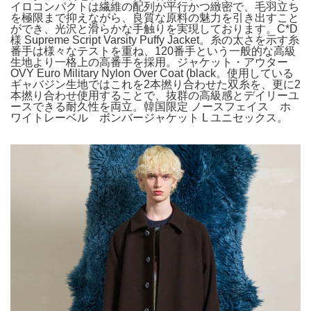
イロコンパクトは繊維の配列が平行かつ緻密で、毛羽立ち
を極限まで抑えながら、良質な原料の魅力を引き出すこと
ができ、光沢と滑らかな手触りを実現しております。C*D
様 Supreme Script Varsity Puffy Jacket。糸の太さを示す糸
番手は様々なテストを重ね、120番手という一般的な高級
生地より一格上の高番手を採用。ジャケット・アウター
OVY Euro Military Nylon Over Coat (black。使用している
ギャバジン生地ではこれを2本撚り合わせた双糸を、更に2
本撚り合わせ使用することで、抜群の高級感とデイリーユ
ースできる耐久性を両立。韓国限定 ノースフェイス ホ
ワイトレーベル ボンバージャケット L ユニセックス。