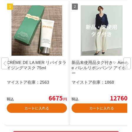
CRÈME DE LA MER リバイタラ
新品未使用品タグ付き✨️ Aimein
イジングマスク 75ml
e バレルリボンパンツ アイボリ
ー
マイストア在庫：
2563
マイストア在庫：
1868
6675
12760
税込
円
税込
円
カートに入れる
カートに入れる