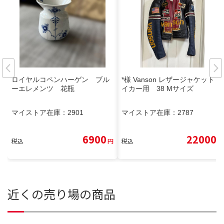
ロイヤルコペンハーゲン ブル
‪*‬様 Vanson レザージャケット バ
ーエレメンツ 花瓶
イカー用 38 Mサイズ
マイストア在庫：
2901
マイストア在庫：
2787
6900
22000
税込
円
税込
円
近くの売り場の商品