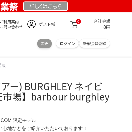
創業祭
詳しくは
こちら
合計金額
ご利用案内
0
ゲスト様
0円
お問い合わせ
変更
ログイン
新規会員登録
の通販
バブアー) BURGHLEY ネイビ
天市場】barbour burghley
D.COM 限定モデル
の使い心地などをご紹介いただいております！