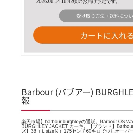
2026.08.14 18:42頃のお届け予定です。
受け取り方法・送料につ
カートに入れ
Barbour (バブアー) BURGH
報
楽天市場】barbour burghleyの通販。Barbour OS Wax 
BURGHLEY JACKET カーキ。【ブランド】
ズ】38（Ｌsize位）175センチ60キロで少し