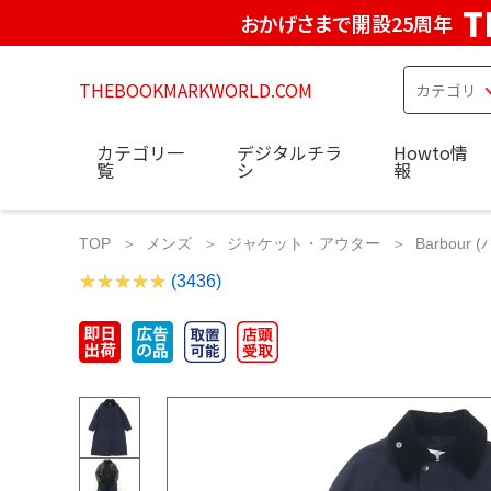
T
おかげさまで開設25周年
THEBOOKMARKWORLD.COM
カテゴリ一
デジタルチラ
Howto情
覧
シ
報
TOP
メンズ
ジャケット・アウター
Barbour
(3436)