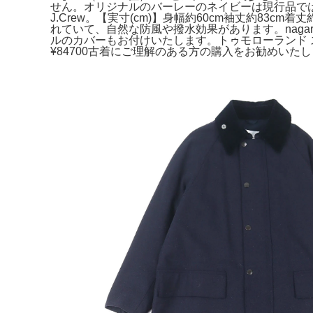
せん。オリジナルのバーレーのネイビーは現行品ではございませ
J.Crew。【実寸(cm)】身幅約60cm袖丈約83cm
れていて、自然な防風や撥水効果があります。nagaraku
ルのカバーもお付けいたします。トゥモローランド ステ
¥84700古着にご理解のある方の購入をお勧めいたしま