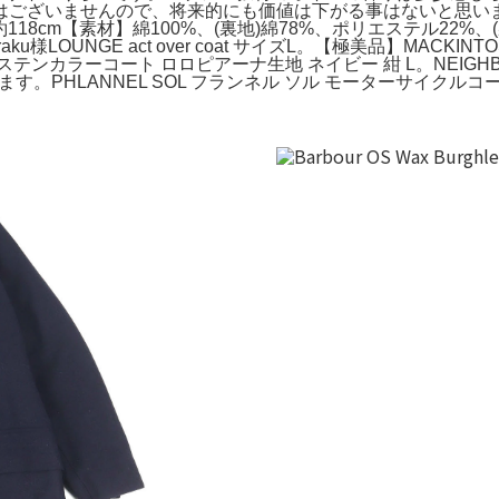
んので、将来的にも価値は下がる事はないと思います。。Barbour® B
着丈約118cm【素材】綿100%、(裏地)綿78%、ポリエステル22
様LOUNGE act over coat サイズL。【極美品】MACK
ンカラーコート ロロピアーナ生地 ネイビー 紺 L。NEIGHB
す。PHLANNEL SOL フランネル ソル モーターサイクルコ