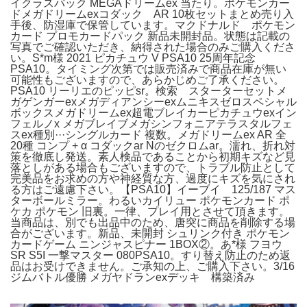
イクラスパック MEGAドリームex 当たり。ポケモンカー
ドメガドリームexコダック AR 10枚セットまとめ売り入
手後、防湿庫で保管しています。マクドナルド ポケモン
カード プロモカードパック 新品未開封品。状態は記載の
写真でご確認いただき、納得された場合のみご購入くださ
い。S*m様 2021 ピカチュウ V PSA10 25周年記念
PSA10。タイミング次第では販売済みで商品在庫が無い
可能性もございますので、あらかじめご了承ください。
PSA10 リーリエのピッピsr。検索 スターターセットメ
ガゲンガーexメガディアンシーexムニキスゼロスペシャル
ボックスメガドリームex超電ブレイカーピカチュウexイン
フェルノx メガブレイブメガシンフォニアテラスタルフェ
スex種別···シングルカード 複数。メガドリームex AR 全
20種 コンプ + α コダックar Nのゼクロムar。濡れ、折れ対
策を徹底し発送。素人検品であることから初期キズなど見
落としがある場合もございますので、トラブル防止として
完美品をお求めの方や神経質な方、過度にキズを気にされ
る方はご遠慮下さい。【PSA10】イーブイ 125/187 マス
ターボールミラー。わるいカイリュー ポケモンカード ポ
ケカ ポケモン 旧裏。一律、プレイ用とさせて頂きます。
当商品は、別でも出品中のため、唐突に商品を削除する場
合がございます。新品、未開封 シュリンク付き ポケモン
カードゲーム ニンジャスピナー 1BOX②。あ*️様 フヨウ
SR S5I 一撃マスター 080PSA10。すり替え防止のため返
品はお受けできません。ご承知の上、ご購入下さい。3/16
ジムバトル優勝 メガヤドランexデッキ 構築済み