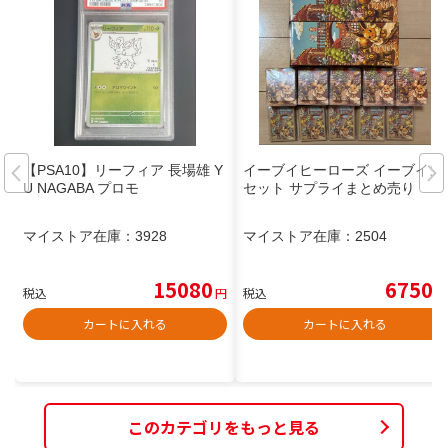
【PSA10】リーフィア 長場雄 Y
イーブイヒーローズ イーブイズ
U NAGABA プロモ
セット サプライまとめ売り
マイストア在庫：
3928
マイストア在庫：
2504
15080
6750
税込
円
税込
円
カートに入れる
カートに入れる
このカテゴリをもっと見る